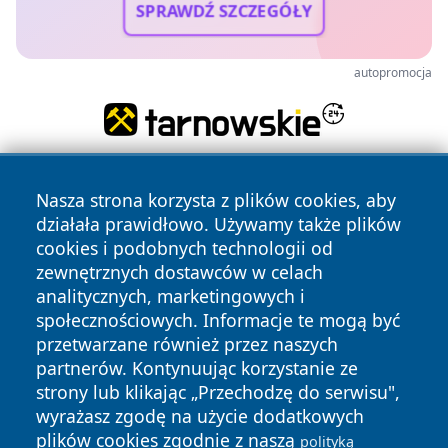
SPRAWDŹ SZCZEGÓŁY
autopromocja
Nasza strona korzysta z plików cookies, aby
działała prawidłowo. Używamy także plików
cookies i podobnych technologii od
zewnętrznych dostawców w celach
analitycznych, marketingowych i
Copyright © 2026 tuzamosc.pl Wszystkie prawa zastrzeżone.
społecznościowych. Informacje te mogą być
przetwarzane również przez naszych
partnerów. Kontynuując korzystanie ze
Polityka
Polityka
News
Autorzy
strony lub klikając „Przechodzę do serwisu",
Prywatności
Cookies
wyrażasz zgodę na użycie dodatkowych
plików cookies zgodnie z naszą
polityką