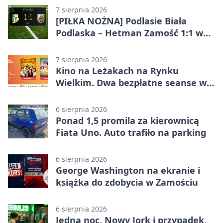
7 sierpnia 2026
[PIŁKA NOŻNA] Podlasie Biała
Podlaska – Hetman Zamość 1:1 w
Betclic 3. Liga Grupa 4 (Grupa IV) –
podział punktów po bezbramkowej
7 sierpnia 2026
pierwszej połowie
Kino na Leżakach na Rynku
Wielkim. Dwa bezpłatne seanse w
Zamościu
6 sierpnia 2026
Ponad 1,5 promila za kierownicą
Fiata Uno. Auto trafiło na parking
6 sierpnia 2026
George Washington na ekranie i
książka do zdobycia w Zamościu
6 sierpnia 2026
Jedna noc, Nowy Jork i przypadek,