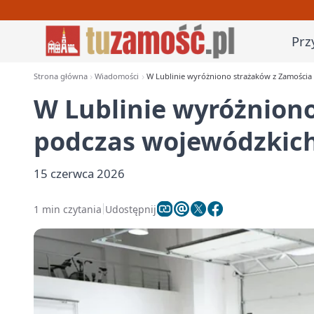
Prz
Strona główna
Wiadomości
W Lublinie wyróżniono strażaków z Zamości
W Lublinie wyróżnion
podczas wojewódzkic
15 czerwca 2026
1 min czytania
Udostępnij