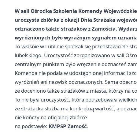
W sali Ośrodka Szkolenia Komendy Wojewódzkiej 
uroczysta zbiórka z okazji Dnia Strażaka wojewó
odznaczono także strażaków z Zamościa. Wydarzen
wyróżnionych było wyraźnym sygnałem uznania 
To właśnie w
Lublinie
spotkali się przedstawiciele s
lubelskiego. Uroczystość zorganizowano w sali Ośr
centralnym punktem było wręczenie odznaczeń za
Komenda nie podała w udostępnionej informacji sz
wyróżnień ani nazwisk odznaczonych. Sama obecno
że doceniono także strażaków z miasta, którzy na c
To nie była uroczystość, która potrzebowała wielkic
że strażacka służba ma konkretną wartość, a odznacze
nie kończy na oficjalnej zbiórce.
na podstawie:
KMPSP Zamość
.