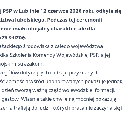
PSP w Lublinie 12 czerwca 2026 roku odbyła się
dztwa lubelskiego. Podczas tej ceremonii
ie miało oficjalny charakter, ale dla
za służbę.
trażackiego środowiska z całego województwa
odka Szkolenia Komendy Wojewódzkiej PSP, a jej
mojskim strażakom.
czegółów dotyczących rodzaju przyznanych
ść Zamościa wśród uhonorowanych pokazuje jednak,
o dzień tworzą ważną część wojewódzkiej formacji.
h gestów. Właśnie takie chwile najmocniej pokazują,
nia trafiają do ludzi, których praca nie zaczyna się i