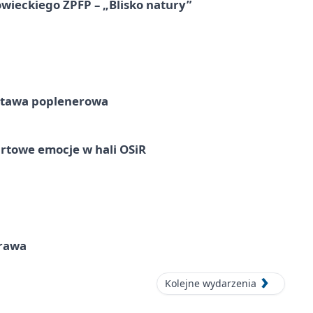
ieckiego ZPFP – „Blisko natury”
tawa poplenerowa
rtowe emocje w hali OSiR
prawa
Kolejne wydarzenia