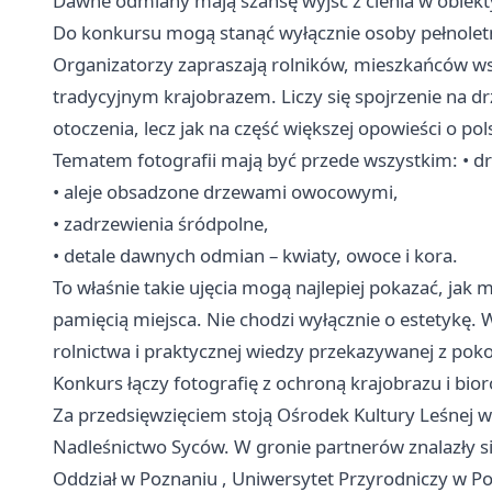
Dawne odmiany mają szansę wyjść z cienia w obiek
Do konkursu mogą stanąć wyłącznie osoby pełnoletni
Organizatorzy zapraszają rolników, mieszkańców wsi 
tradycyjnym krajobrazem. Liczy się spojrzenie na 
otoczenia, lecz jak na część większej opowieści o pols
Tematem fotografii mają być przede wszystkim: • d
• aleje obsadzone drzewami owocowymi,
• zadrzewienia śródpolne,
• detale dawnych odmian – kwiaty, owoce i kora.
To właśnie takie ujęcia mogą najlepiej pokazać, jak
pamięcią miejsca. Nie chodzi wyłącznie o estetykę. 
rolnictwa i praktycznej wiedzy przekazywanej z poko
Konkurs łączy fotografię z ochroną krajobrazu i bi
Za przedsięwzięciem stoją Ośrodek Kultury Leśnej 
Nadleśnictwo Syców. W gronie partnerów znalazły 
Oddział w
Poznaniu
, Uniwersytet Przyrodniczy w Po