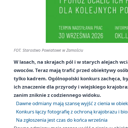
FOT. Starostwo Powiatowe w Zamościu
W lasach, na skrajach pól i w starych alejach w
owoców. Teraz mają trafić przed obiektywy osób,
tylko kadrem. Ogólnopolski konkurs zachęca, by 
ich znaczenie dla przyrody i wiejskiego krajobra
zanim zniknie z codziennego widoku.
Dawne odmiany mają szansę wyjść z cienia w obie
Konkurs łączy fotografię z ochroną krajobrazu i b
Na zgłoszenia jest czas do końca września