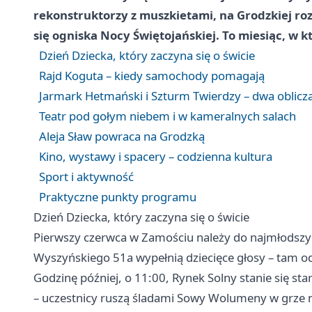
rekonstruktorzy z muszkietami, na Grodzkiej ro
się ogniska Nocy Świętojańskiej. To miesiąc, w 
Dzień Dziecka, który zaczyna się o świcie
Rajd Koguta – kiedy samochody pomagają
Jarmark Hetmański i Szturm Twierdzy – dwa oblicza
Teatr pod gołym niebem i w kameralnych salach
Aleja Sław powraca na Grodzką
Kino, wystawy i spacery – codzienna kultura
Sport i aktywność
Praktyczne punkty programu
Dzień Dziecka, który zaczyna się o świcie
Pierwszy czerwca w Zamościu należy do najmłodszych.
Wyszyńskiego 51a wypełnią dziecięce głosy – tam odb
Godzinę później, o 11:00, Rynek Solny stanie się st
– uczestnicy ruszą śladami Sowy Wolumeny w grze m