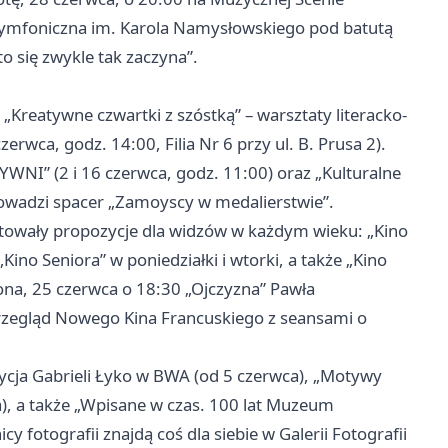
 Symfoniczna im. Karola Namysłowskiego pod batutą
 się zwykle tak zaczyna”.
„Kreatywne czwartki z szóstką” – warsztaty literacko-
zerwca, godz. 14:00, Filia Nr 6 przy ul. B. Prusa 2).
YWNI” (2 i 16 czerwca, godz. 11:00) oraz „Kulturalne
rowadzi spacer „Zamoyscy w medalierstwie”.
towały propozycje dla widzów w każdym wieku: „Kino
Kino Seniora” w poniedziałki i wtorki, a także „Kino
ona, 25 czerwca o 18:30 „Ojczyzna” Pawła
rzegląd Nowego Kina Francuskiego z seansami o
cja Gabrieli Łyko w BWA (od 5 czerwca), „Motywy
), a także „Wpisane w czas. 100 lat Muzeum
 fotografii znajdą coś dla siebie w Galerii Fotografii