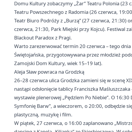
Domu Kultury zobaczymy „Żar” Teatru Polonia (23 cz
Teatru Powszechnego z
Radomia
(26 czerwca, 19:00
Teatr Biuro Podróży z „Burzą” (27 czerwca, 21:30) o
czerwca, 21:30, Park Miejski przy Kojcu). Festiwal z
Blackout Paradox z Pragi.
Warto zarezerwować termin 20 czerwca – tego dnia 
Świętojańska, przygotowywana przez młodzież podc
Zamojski Dom Kultury, wiek 15–19 lat).
Aleja Sław powraca na Grodzką
26–28 czerwca ulica Grodzka zamieni się w scenę XIX
nastąpi odsłonięcie tablicy Franciszka Maśluszczak
wystawie plenerowej „Pędzlem Po Niebie”. O 16:30 
Symfonię Barw”, a wieczorem, o 20:00, odbędzie się
plastyczną, muzykę i film.
W piątek, 27 czerwca, o 16:00 zaplanowano „Mistrz
dancing z Kapelą „Kilianka” ze Skierbieszowa. W sob