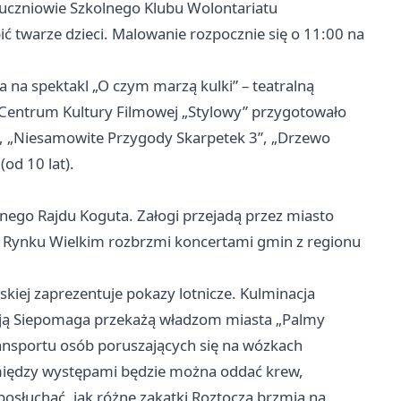
uczniowie Szkolnego Klubu Wolontariatu
 twarze dzieci. Malowanie rozpocznie się o 11:00 na
na spektakl „O czym marzą kulki” – teatralną
a Centrum Kultury Filmowej „Stylowy” przygotowało
”, „Niesamowite Przygody Skarpetek 3”, „Drzewo
od 10 lat).
nego Rajdu Koguta. Załogi przejadą przez miasto
a Rynku Wielkim rozbrzmi koncertami gmin z regionu
kiej zaprezentuje pokazy lotnicze. Kulminacja
acją Siepomaga przekażą władzom miasta „Palmy
nsportu osób poruszających się na wózkach
między występami będzie można oddać krew,
posłuchać, jak różne zakątki Roztocza brzmią na