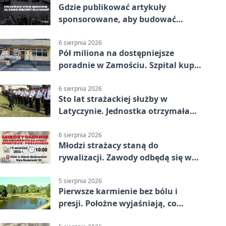
Gdzie publikować artykuły
sponsorowane, aby budować
widoczność i nie przepłacać?
6 sierpnia 2026
Pół miliona na dostępniejsze
poradnie w Zamościu. Szpital kupi
nowy sprzęt
6 sierpnia 2026
Sto lat strażackiej służby w
Latyczynie. Jednostka otrzymała
najwyższe wyróżnienie
6 sierpnia 2026
Młodzi strażacy staną do
rywalizacji. Zawody odbędą się w
Stawie Noakowskim
5 sierpnia 2026
Pierwsze karmienie bez bólu i
presji. Położne wyjaśniają, co
naprawdę pomaga