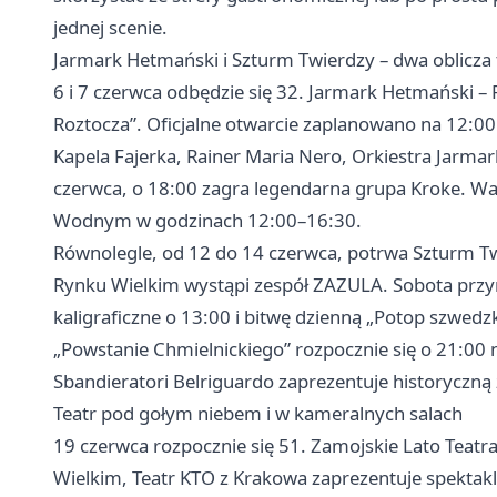
jednej scenie.
Jarmark Hetmański i Szturm Twierdzy – dwa oblicza 
6 i 7 czerwca odbędzie się 32. Jarmark Hetmański –
Roztocza”. Oficjalne otwarcie zaplanowano na 12:00 
Kapela Fajerka, Rainer Maria Nero, Orkiestra Jarma
czerwca, o 18:00 zagra legendarna grupa Kroke. War
Wodnym w godzinach 12:00–16:30.
Równolegle, od 12 do 14 czerwca, potrwa Szturm T
Rynku Wielkim wystąpi zespół ZAZULA. Sobota przyn
kaligraficzne o 13:00 i bitwę dzienną „Potop szwedz
„Powstanie Chmielnickiego” rozpocznie się o 21:00 na
Sbandieratori Belriguardo zaprezentuje historyczną
Teatr pod gołym niebem i w kameralnych salach
19 czerwca rozpocznie się 51. Zamojskie Lato Teatr
Wielkim, Teatr KTO z
Krakowa
zaprezentuje spektakl