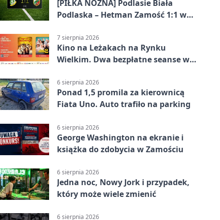
[PIŁKA NOŻNA] Podlasie Biała
Podlaska – Hetman Zamość 1:1 w
Betclic 3. Liga Grupa 4 (Grupa IV) –
podział punktów po bezbramkowej
7 sierpnia 2026
Kino na Leżakach na Rynku
pierwszej połowie
Wielkim. Dwa bezpłatne seanse w
Zamościu
6 sierpnia 2026
Ponad 1,5 promila za kierownicą
Fiata Uno. Auto trafiło na parking
6 sierpnia 2026
George Washington na ekranie i
książka do zdobycia w Zamościu
6 sierpnia 2026
Jedna noc, Nowy Jork i przypadek,
który może wiele zmienić
6 sierpnia 2026