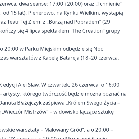
erwca, dwa seanse: 17:00 i 20:00) oraz „Tchnienie”
, od 15 lat). Plenerowo, na Rynku Wielkim, wystąpią
raz Teatr Tej Ziemi z „Burzą nad Popradem” (29
akończy się 4 lipca spektaklem „The Creation” grupy
o 20:00 w Parku Miejskim odbędzie się Noc
zas warsztatów z Kapelą Batareja (18–20 czerwca,
 edycji Alei Sław. W czwartek, 26 czerwca, o 16:00
a – artysty, którego twórczość będzie można poznać na
Danuta Błażejczyk zaśpiewa „Królem Swego Życia –
 „Wieczór Mistrzów” – widowisko łączące sztukę
owskie warsztaty – Malowany Gród”, a o 20:00 –
otę, 28 czerwca, o 20:00 na Muzycznej Scenie