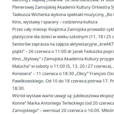
Plenerowej Zamojskiej Akademii Kultury Orkiestra
Tadeusza Wicherka wykona spektakl muzyczny „Bo to
Kino, wystawy i spacery – codzienna kultura
Przez cały miesiąc Książnica Zamojska prowadzi cykl 
plastyczne dla dzieci w wieku szkolnym (11, 18 i 25 c
Seniorów zaprasza na zajęcia aktywizacyjne „kreAKT
piątki” – 26 czerwca o 11:00 dr Jacek Feduszka pop
Kino „Stylowy” i Zamojska Akademia Kultury przygo
Malucha” w soboty o 11:00 (5, 13, 20 i 27 czerwca), „
Konesera” – 11 czerwca o 18:30 „Obcy” François Oz
Pawlikowskiego. Od 10 do 18 czerwca potrwa 17. P
18:30.
Wśród wystaw warte uwagi są: jubileuszowa ekspozy
Konne” Marka Antoniego Terleckiego (od 20 czerwca
Zamojskiego” – wernisaż 20 czerwca o 16:00. Miłośnicy