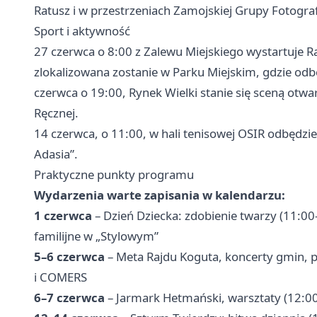
Ratusz i w przestrzeniach Zamojskiej Grupy Fotograf
Sport i aktywność
27 czerwca o 8:00 z Zalewu Miejskiego wystartuje 
zlokalizowana zostanie w Parku Miejskim, gdzie odbęd
czerwca o 19:00, Rynek Wielki stanie się sceną otwa
Ręcznej.
14 czerwca, o 11:00, w hali tenisowej OSIR odbędzie
Adasia”.
Praktyczne punkty programu
Wydarzenia warte zapisania w kalendarzu:
1 czerwca
– Dzień Dziecka: zdobienie twarzy (11:00
familijne w „Stylowym”
5–6 czerwca
– Meta Rajdu Koguta, koncerty gmin, p
i COMERS
6–7 czerwca
– Jarmark Hetmański, warsztaty (12:00