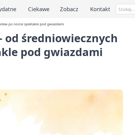
ydatne
Ciekawe
Zobacz
Kontakt
bitew po nocne spektakle pod gwiazdami
– od średniowiecznych
akle pod gwiazdami