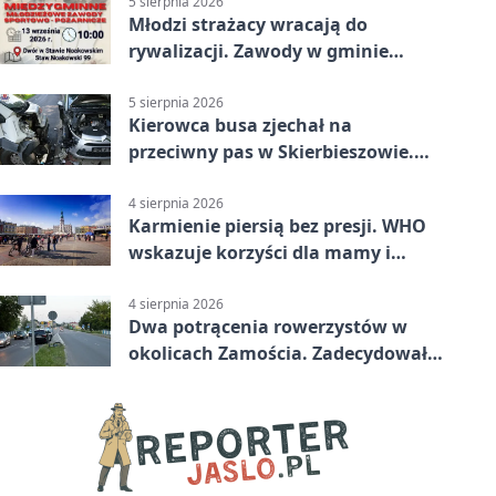
5 sierpnia 2026
Młodzi strażacy wracają do
rywalizacji. Zawody w gminie
Nielisz
5 sierpnia 2026
Kierowca busa zjechał na
przeciwny pas w Skierbieszowie.
Pasażerka trafiła do szpitala
4 sierpnia 2026
Karmienie piersią bez presji. WHO
wskazuje korzyści dla mamy i
dziecka
4 sierpnia 2026
Dwa potrącenia rowerzystów w
okolicach Zamościa. Zadecydowało
pierwszeństwo