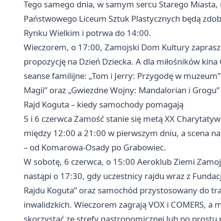
Tego samego dnia, w samym sercu Starego Miasta, 
Państwowego Liceum Sztuk Plastycznych będą zdobić
Rynku Wielkim i potrwa do 14:00.
Wieczorem, o 17:00, Zamojski Dom Kultury zaprasza 
propozycję na Dzień Dziecka. A dla miłośników kin
seanse familijne: „Tom i Jerry: Przygodę w muzeum
Magii” oraz „Gwiezdne Wojny: Mandalorian i Grogu” (
Rajd Koguta – kiedy samochody pomagają
5 i 6 czerwca Zamość stanie się metą XX Charytatyw
między 12:00 a 21:00 w pierwszym dniu, a scena n
– od Komarowa-Osady po Grabowiec.
W sobotę, 6 czerwca, o 15:00 Aeroklub Ziemi Zamojs
nastąpi o 17:30, gdy uczestnicy rajdu wraz z Fund
Rajdu Koguta” oraz samochód przystosowany do tra
inwalidzkich. Wieczorem zagrają VOX i COMERS, a 
skorzystać ze strefy gastronomicznej lub po prostu 