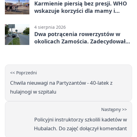
Karmienie piersią bez presji. WHO
wskazuje korzyści dla mamy i
dziecka
4 sierpnia 2026
Dwa potrącenia rowerzystów w
okolicach Zamościa. Zadecydowało
pierwszeństwo
<< Poprzedni
Chwila nieuwagi na Partyzantów - 40-latek z
hulajnogi w szpitalu
Następny >>
Policyjni instruktorzy szkolili kadetów w
Hubalach. Do zajęć dołączył komendant