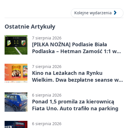
Kolejne wydarzenia
Ostatnie Artykuły
7 sierpnia 2026
[PIŁKA NOŻNA] Podlasie Biała
Podlaska – Hetman Zamość 1:1 w
Betclic 3. Liga Grupa 4 (Grupa IV) –
podział punktów po bezbramkowej
7 sierpnia 2026
pierwszej połowie
Kino na Leżakach na Rynku
Wielkim. Dwa bezpłatne seanse w
Zamościu
6 sierpnia 2026
Ponad 1,5 promila za kierownicą
Fiata Uno. Auto trafiło na parking
6 sierpnia 2026