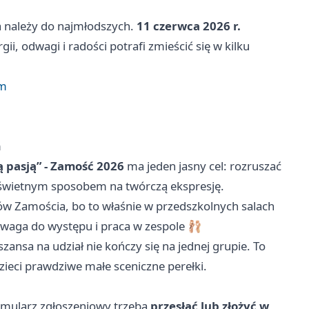
a należy do najmłodszych.
11 czerwca 2026 r.
i, odwagi i radości potrafi zmieścić się w kilku
ym
m
ą pasją” - Zamość 2026
ma jeden jasny cel: rozruszać
ć świetnym sposobem na twórczą ekspresję.
w Zamościa, bo to właśnie w przedszkolnych salach
odwaga do występu i praca w zespole 🩰
 szansa na udział nie kończy się na jednej grupie. To
ieci prawdziwe małe sceniczne perełki.
ormularz zgłoszeniowy trzeba
przesłać lub złożyć w