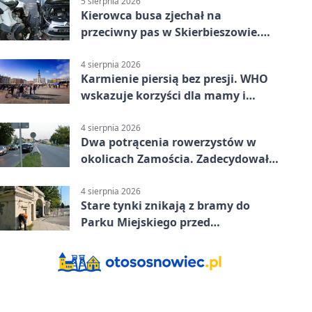
5 sierpnia 2026
Kierowca busa zjechał na
przeciwny pas w Skierbieszowie.
Pasażerka trafiła do szpitala
4 sierpnia 2026
Karmienie piersią bez presji. WHO
wskazuje korzyści dla mamy i
dziecka
4 sierpnia 2026
Dwa potrącenia rowerzystów w
okolicach Zamościa. Zadecydowało
pierwszeństwo
4 sierpnia 2026
Stare tynki znikają z bramy do
Parku Miejskiego przed
jubileuszem