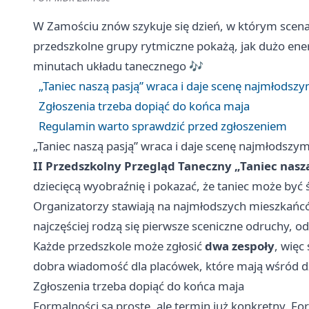
W Zamościu znów szykuje się dzień, w którym scen
przedszkolne grupy rytmiczne pokażą, jak dużo energi
minutach układu tanecznego 🎶
„Taniec naszą pasją” wraca i daje scenę najmłodsz
Zgłoszenia trzeba dopiąć do końca maja
Regulamin warto sprawdzić przed zgłoszeniem
„Taniec naszą pasją” wraca i daje scenę najmłodszy
II Przedszkolny Przegląd Taneczny „Taniec nasz
dziecięcą wyobraźnię i pokazać, że taniec może by
Organizatorzy stawiają na najmłodszych mieszkańcó
najczęściej rodzą się pierwsze sceniczne odruchy, 
Każde przedszkole może zgłosić
dwa zespoły
, więc
dobra wiadomość dla placówek, które mają wśród dz
Zgłoszenia trzeba dopiąć do końca maja
Formalności są proste, ale termin już konkretny. F