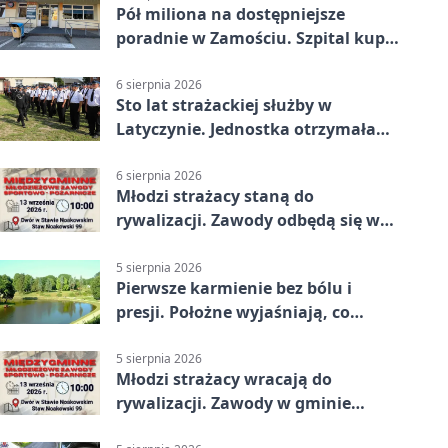
Pół miliona na dostępniejsze
poradnie w Zamościu. Szpital kupi
nowy sprzęt
6 sierpnia 2026
Sto lat strażackiej służby w
Latyczynie. Jednostka otrzymała
najwyższe wyróżnienie
6 sierpnia 2026
Młodzi strażacy staną do
rywalizacji. Zawody odbędą się w
Stawie Noakowskim
5 sierpnia 2026
Pierwsze karmienie bez bólu i
presji. Położne wyjaśniają, co
naprawdę pomaga
5 sierpnia 2026
Młodzi strażacy wracają do
rywalizacji. Zawody w gminie
Nielisz