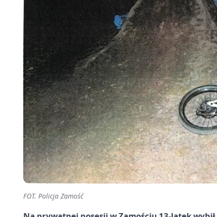
FOT. Policja Zamość
Na prywatnej posesji w Zamościu 13-latek wybił s