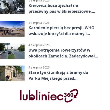
5 sierpnia 2026
Kierowca busa zjechał na
przeciwny pas w Skierbieszowie.
Pasażerka trafiła do szpitala
4 sierpnia 2026
Karmienie piersią bez presji. WHO
wskazuje korzyści dla mamy i
dziecka
4 sierpnia 2026
Dwa potrącenia rowerzystów w
okolicach Zamościa. Zadecydowało
pierwszeństwo
4 sierpnia 2026
Stare tynki znikają z bramy do
Parku Miejskiego przed
jubileuszem