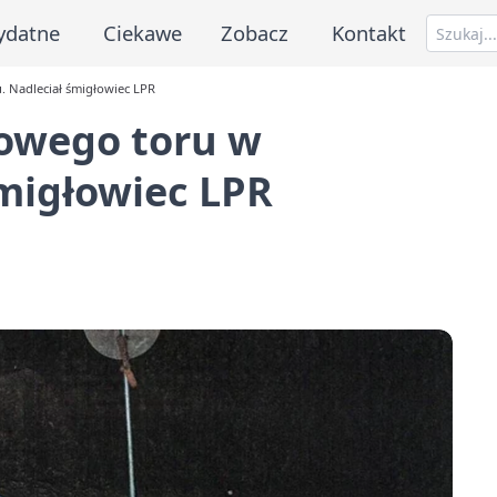
ydatne
Ciekawe
Zobacz
Kontakt
. Nadleciał śmigłowiec LPR
rowego toru w
migłowiec LPR