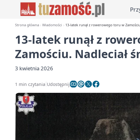
Prz
Strona główna
Wiadomości
13-latek runął z rowerowego toru w Zamościu
13-latek runął z rowe
Zamościu. Nadleciał ś
3 kwietnia 2026
1 min czytania
Udostępnij