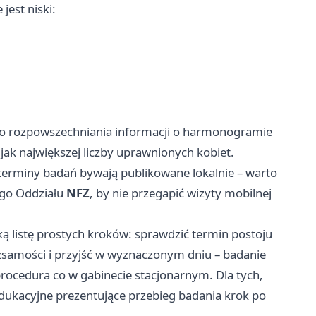
jest niski:
do rozpowszechniania informacji o harmonogramie
k największej liczby uprawnionych kobiet.
miny badań bywają publikowane lokalnie – warto
ego Oddziału
NFZ
, by nie przegapić wizyty mobilnej
ą listę prostych kroków: sprawdzić termin postoju
amości i przyjść w wyznaczonym dniu – badanie
 procedura co w gabinecie stacjonarnym. Dla tych,
edukacyjne prezentujące przebieg badania krok po