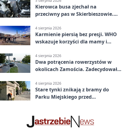
5 sierpnia 2026
Kierowca busa zjechał na
przeciwny pas w Skierbieszowie.
Pasażerka trafiła do szpitala
4 sierpnia 2026
Karmienie piersią bez presji. WHO
wskazuje korzyści dla mamy i
dziecka
4 sierpnia 2026
Dwa potrącenia rowerzystów w
okolicach Zamościa. Zadecydowało
pierwszeństwo
4 sierpnia 2026
Stare tynki znikają z bramy do
Parku Miejskiego przed
jubileuszem