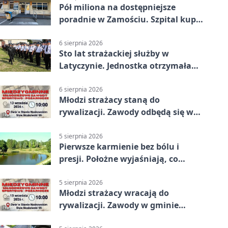
Pół miliona na dostępniejsze
poradnie w Zamościu. Szpital kupi
nowy sprzęt
6 sierpnia 2026
Sto lat strażackiej służby w
Latyczynie. Jednostka otrzymała
najwyższe wyróżnienie
6 sierpnia 2026
Młodzi strażacy staną do
rywalizacji. Zawody odbędą się w
Stawie Noakowskim
5 sierpnia 2026
Pierwsze karmienie bez bólu i
presji. Położne wyjaśniają, co
naprawdę pomaga
5 sierpnia 2026
Młodzi strażacy wracają do
rywalizacji. Zawody w gminie
Nielisz