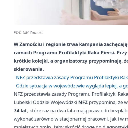
FOT. UM Zamość
W Zamościu i regionie trwa kampania zachęcają
ramach Programu Profilaktyki Raka Piersi. Prz
krótkie kolejki, a organizatorzy przypominają, 
skierowania.
NFZ przedstawia zasady Programu Profilaktyki Raka
Gdzie sytuacja w województwie wygląda lepiej, a gdz
NFZ przedstawia zasady Programu Profilaktyki Raka 
Lubelski Oddział Wojewódzki
NFZ
przypomina, że w
74 lat
, które raz na dwa lata mają prawo do bezpł
wykonać zarówno w stacjonarnej pracowni, jak i w 
mniejszych gmin, żeby skrócić drogę do diagnostyki