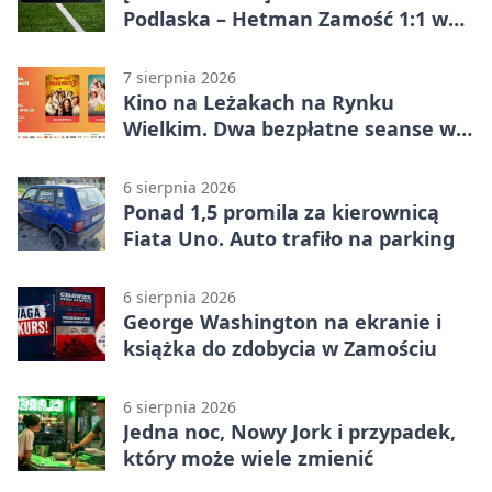
Podlaska – Hetman Zamość 1:1 w
Betclic 3. Liga Grupa 4 (Grupa IV) –
podział punktów po bezbramkowej
7 sierpnia 2026
pierwszej połowie
Kino na Leżakach na Rynku
Wielkim. Dwa bezpłatne seanse w
Zamościu
6 sierpnia 2026
Ponad 1,5 promila za kierownicą
Fiata Uno. Auto trafiło na parking
6 sierpnia 2026
George Washington na ekranie i
książka do zdobycia w Zamościu
6 sierpnia 2026
Jedna noc, Nowy Jork i przypadek,
który może wiele zmienić