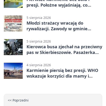
presji. Położne wyjaśniają, co
naprawdę pomaga
5 sierpnia 2026
Młodzi strażacy wracają do
rywalizacji. Zawody w gminie
Nielisz
5 sierpnia 2026
Kierowca busa zjechał na przeciwny
pas w Skierbieszowie. Pasażerka
trafiła do szpitala
4 sierpnia 2026
Karmienie piersią bez presji. WHO
wskazuje korzyści dla mamy i
dziecka
<< Poprzedni