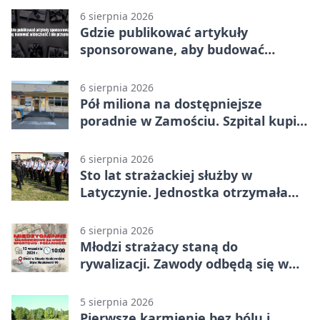
6 sierpnia 2026
Gdzie publikować artykuły
sponsorowane, aby budować
widoczność i nie przepłacać?
6 sierpnia 2026
Pół miliona na dostępniejsze
poradnie w Zamościu. Szpital kupi
nowy sprzęt
6 sierpnia 2026
Sto lat strażackiej służby w
Latyczynie. Jednostka otrzymała
najwyższe wyróżnienie
6 sierpnia 2026
Młodzi strażacy staną do
rywalizacji. Zawody odbędą się w
Stawie Noakowskim
5 sierpnia 2026
Pierwsze karmienie bez bólu i