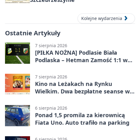
Kolejne wydarzenia
Ostatnie Artykuły
7 sierpnia 2026
[PIŁKA NOŻNA] Podlasie Biała
Podlaska – Hetman Zamość 1:1 w
Betclic 3. Liga Grupa 4 (Grupa IV) –
podział punktów po bezbramkowej
7 sierpnia 2026
pierwszej połowie
Kino na Leżakach na Rynku
Wielkim. Dwa bezpłatne seanse w
Zamościu
6 sierpnia 2026
Ponad 1,5 promila za kierownicą
Fiata Uno. Auto trafiło na parking
6 sierpnia 2026