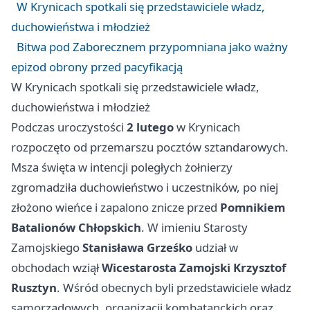
W Krynicach spotkali się przedstawiciele władz,
duchowieństwa i młodzież
Bitwa pod Zaborecznem przypomniana jako ważny
epizod obrony przed pacyfikacją
W Krynicach spotkali się przedstawiciele władz,
duchowieństwa i młodzież
Podczas uroczystości
2 lutego
w Krynicach
rozpoczęto od przemarszu pocztów sztandarowych.
Msza święta w intencji poległych żołnierzy
zgromadziła duchowieństwo i uczestników, po niej
złożono wieńce i zapalono znicze przed
Pomnikiem
Batalionów Chłopskich
. W imieniu Starosty
Zamojskiego
Stanisława Grześko
udział w
obchodach wziął
Wicestarosta Zamojski Krzysztof
Rusztyn
. Wśród obecnych byli przedstawiciele władz
samorządowych, organizacji kombatanckich oraz