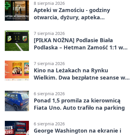
8 sierpnia 2026
Apteki w Zamościu - godziny
otwarcia, dyżury, apteka
całodobowa
7 sierpnia 2026
[PIŁKA NOŻNA] Podlasie Biała
Podlaska – Hetman Zamość 1:1 w
Betclic 3. Liga Grupa 4 (Grupa IV) –
podział punktów po bezbramkowej
7 sierpnia 2026
pierwszej połowie
Kino na Leżakach na Rynku
Wielkim. Dwa bezpłatne seanse w
Zamościu
6 sierpnia 2026
Ponad 1,5 promila za kierownicą
Fiata Uno. Auto trafiło na parking
6 sierpnia 2026
George Washington na ekranie i