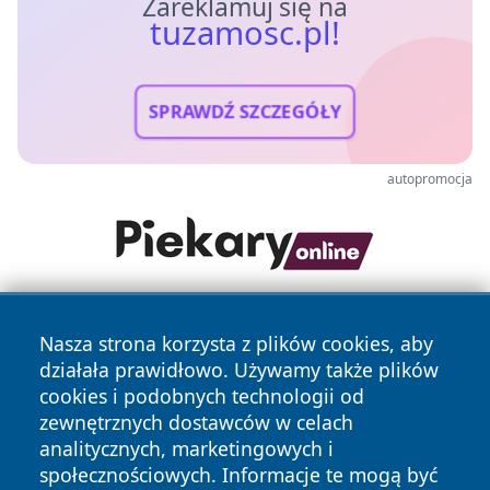
Zareklamuj się na
tuzamosc.pl!
SPRAWDŹ SZCZEGÓŁY
autopromocja
Nasza strona korzysta z plików cookies, aby
działała prawidłowo. Używamy także plików
cookies i podobnych technologii od
zewnętrznych dostawców w celach
analitycznych, marketingowych i
Copyright © 2026 tuzamosc.pl Wszystkie prawa zastrzeżone.
społecznościowych. Informacje te mogą być