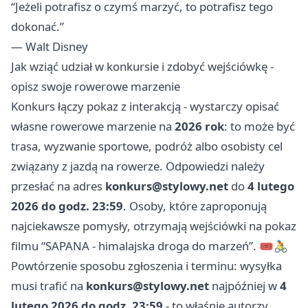
“Jeżeli potrafisz o czymś marzyć, to potrafisz tego
dokonać.”
— Walt Disney
Jak wziąć udział w konkursie i zdobyć wejściówkę -
opisz swoje rowerowe marzenie
Konkurs łączy pokaz z interakcją - wystarczy opisać
własne rowerowe marzenie na
2026 rok
: to może być
trasa, wyzwanie sportowe, podróż albo osobisty cel
związany z jazdą na rowerze. Odpowiedzi należy
przesłać na adres
konkurs@stylowy.net
do
4 lutego
2026 do godz. 23:59
. Osoby, które zaproponują
najciekawsze pomysły, otrzymają wejściówki na pokaz
filmu “SAPANA - himalajska droga do marzeń”. 🎟️🚴
Powtórzenie sposobu zgłoszenia i terminu: wysyłka
musi trafić na
konkurs@stylowy.net
najpóźniej w
4
lutego 2026 do godz. 23:59
- to właśnie autorzy