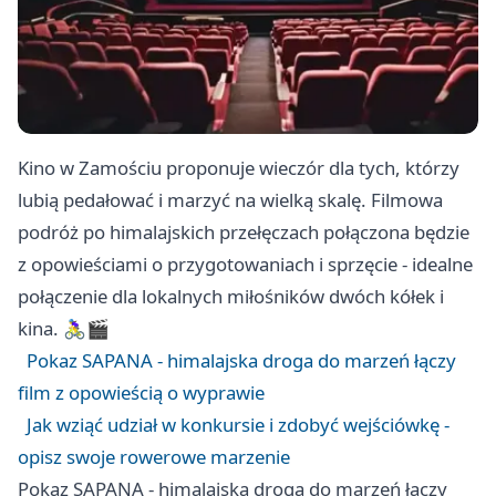
Kino w Zamościu proponuje wieczór dla tych, którzy
lubią pedałować i marzyć na wielką skalę. Filmowa
podróż po himalajskich przełęczach połączona będzie
z opowieściami o przygotowaniach i sprzęcie - idealne
połączenie dla lokalnych miłośników dwóch kółek i
kina. 🚴‍♀️🎬
Pokaz SAPANA - himalajska droga do marzeń łączy
film z opowieścią o wyprawie
Jak wziąć udział w konkursie i zdobyć wejściówkę -
opisz swoje rowerowe marzenie
Pokaz SAPANA - himalajska droga do marzeń łączy