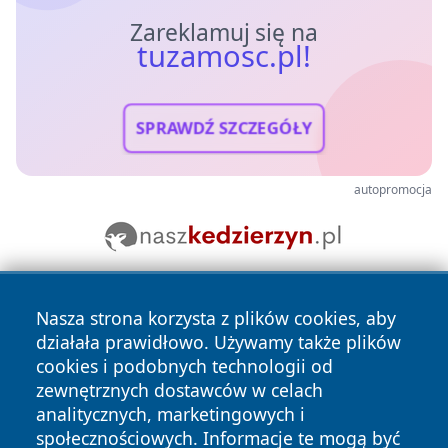
Zareklamuj się na
tuzamosc.pl!
SPRAWDŹ SZCZEGÓŁY
autopromocja
Nasza strona korzysta z plików cookies, aby
działała prawidłowo. Używamy także plików
cookies i podobnych technologii od
zewnętrznych dostawców w celach
analitycznych, marketingowych i
Copyright © 2026 tuzamosc.pl Wszystkie prawa zastrzeżone.
społecznościowych. Informacje te mogą być