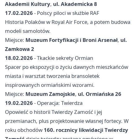
Akademii Kultury
,
ul. Akademicka 8
17.02.2026
- Polscy piloci w służbie RAF
Historia Polaków w Royal Air Force, a potem budowa
modeli samolotów.
Miejsce:
Muzeum Fortyfikacji i Broni Arsenał
,
ul.
Zamkowa 2
18.02.2026
- Tkackie sekrety Ormian
Spacer po ekspozycji o życiu dawnych mieszkańców
miasta i warsztat tworzenia bransoletek
inspirowanych ormiańskimi wzorami.
Miejsce:
Muzeum Zamojskie
,
ul. Ormiańska 26
19.02.2026
- Operacja: Twierdza
Opowieść o historii Twierdzy Zamość i jej
przemianach, plus projektowanie własnej fortecy. W
roku obchodów
160. rocznicy likwidacji Twierdzy
Zamość
dzieje twierdzy zostaną omówione w