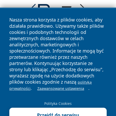
Nasza strona korzysta z plików cookies, aby
działała prawidłowo. Używamy także plików
cookies i podobnych technologii od
zewnętrznych dostawców w celach
analitycznych, marketingowych i
społecznościowych. Informacje te mogą być
przetwarzane również przez naszych
Copyright © 2026 tuzamosc.pl Wszystkie prawa zastrzeżone.
partnerów. Kontynuując korzystanie ze
strony lub klikając „Przechodzę do serwisu",
wyrażasz zgodę na użycie dodatkowych
Polityka
Polityka
plików cookies zgodnie z naszą
polityką
News
Autorzy
Prywatności
Cookies
.
.
prywatności
Zaawansowane ustawienia
Polityka Cookies
Przejdź do serwisu