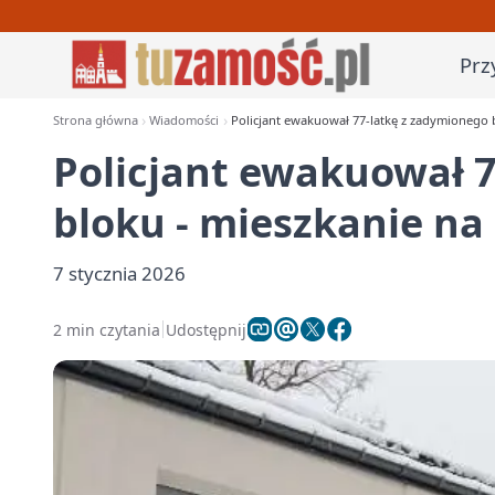
Prz
Strona główna
Wiadomości
Policjant ewakuował 77-latkę z zadymionego b
Policjant ewakuował 
bloku - mieszkanie na
7 stycznia 2026
2 min czytania
Udostępnij