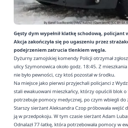
Gęsty dym wypełnił klatkę schodową, policjant w
Akcja zakończyła się po ugaszeniu przez strażaków
podejrzeniem zatrucia tlenkiem węgla.
Dyżurny zamojskiej komendy Policji otrzymał zgłosz
ulicy Szymonowica około godz. 18:45. Z mieszkania
nie było pewności, czy ktoś pozostał w środku.
Na miejsce jako pierwsi przyjechali policjanci z Wy
stali ewakuowani mieszkańcy, którzy opuścili blok o 
potrzebuje pomocy medycznej, po czym wbiegli do 
Starszy sierżant Aleksandra Czop próbowała wejść d
ją w przedpokoju. W tym czasie sierżant Adam Lub
Odnalazł 77-latkę, która potrzebowała pomocy w ewa