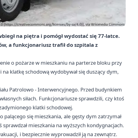
biegł na piętra i pomógł wydostać się 77-latce.
, a funkcjonariusz trafił do szpitala z
enie o pożarze w mieszkaniu na parterze bloku przy
 i na klatkę schodową wydobywał się duszący dym,
działu Patrolowo - Interwencyjnego. Przed budynkiem
własnych siłach. Funkcjonariusze sprawdzili, czy ktoś
zadymionego klatki schodowej.
o palącego się mieszkania, ale gęsty dym zatrzymał
aś sprawdzał mieszkania na wyższych kondygnacjach.
kuacji, i bezpiecznie wyprowadził ją na zewnątrz.