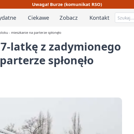
Uwaga! Burze (komunikat RSO)
ydatne
Ciekawe
Zobacz
Kontakt
loku - mieszkanie na parterze spłonęło
77-latkę z zadymionego
 parterze spłonęło