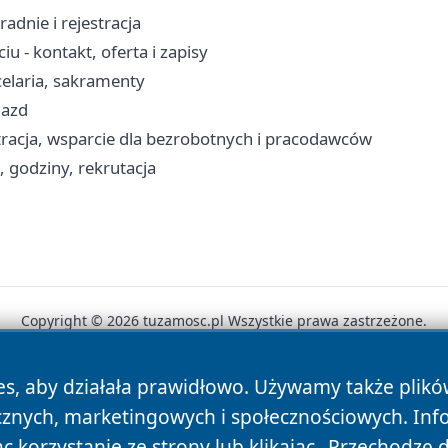
radnie i rejestracja
- kontakt, oferta i zapisy
celaria, sakramenty
jazd
tracja, wsparcie dla bezrobotnych i pracodawców
 godziny, rekrutacja
Copyright © 2026 tuzamosc.pl Wszystkie prawa zastrzeżone.
es, aby działała prawidłowo. Używamy także plik
News
Autorzy
Polityka Prywatności
Polityka Cookie
cznych, marketingowych i społecznościowych. Inf
 korzystanie ze strony lub klikając „Przechodzę 