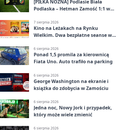
[PIŁKA NOŻNA] Podlasie Biała
Podlaska – Hetman Zamość 1:1 w
Betclic 3. Liga Grupa 4 (Grupa IV) –
podział punktów po bezbramkowej
7 sierpnia 2026
Kino na Leżakach na Rynku
pierwszej połowie
Wielkim. Dwa bezpłatne seanse w
Zamościu
6 sierpnia 2026
Ponad 1,5 promila za kierownicą
Fiata Uno. Auto trafiło na parking
6 sierpnia 2026
George Washington na ekranie i
książka do zdobycia w Zamościu
6 sierpnia 2026
Jedna noc, Nowy Jork i przypadek,
który może wiele zmienić
6 sierpnia 2026