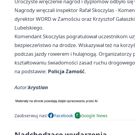
Uroczyste wręczenie nagród i dyplomów odbyło się 
Nagrody wręczali inspektor Rafał Skoczylas - Komend
dyrektor WORD w Zamościu oraz Krzysztof Gałaszk
Lubelskiego.
Komendant Skoczylas pogratulował uczestnikom uzy
bezpieczeństwo na drodze. Wskazywał też na korzy
podczas jazdy rowerem i hulajnogą. Organizatorzy p
kształtowaniu świadomości zasad ruchu drogowego 
na podstawie:
Policja Zamość
.
Autor:
krystian
Zaobserwuj nas!
Facebook
Google News
Nadchodzące wydarzenia