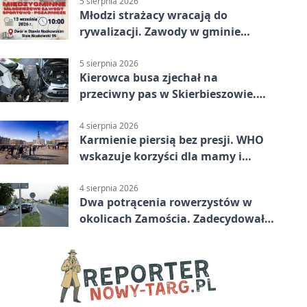
5 sierpnia 2026
Młodzi strażacy wracają do
rywalizacji. Zawody w gminie
Nielisz
5 sierpnia 2026
Kierowca busa zjechał na
przeciwny pas w Skierbieszowie.
Pasażerka trafiła do szpitala
4 sierpnia 2026
Karmienie piersią bez presji. WHO
wskazuje korzyści dla mamy i
dziecka
4 sierpnia 2026
Dwa potrącenia rowerzystów w
okolicach Zamościa. Zadecydowało
pierwszeństwo