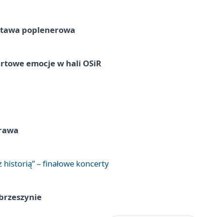
tawa poplenerowa
rtowe emocje w hali OSiR
prawa
 historią” – finałowe koncerty
brzeszynie