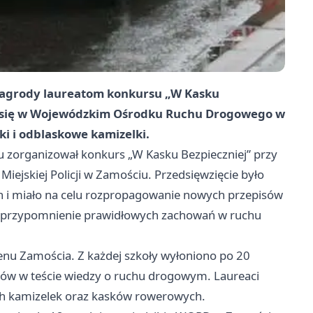
 nagrody laureatom konkursu „W Kasku
o się w Wojewódzkim Ośrodku Ruchu Drogowego w
ki i odblaskowe kamizelki.
organizował konkurs „W Kasku Bezpieczniej” przy
jskiej Policji w Zamościu. Przedsięwzięcie było
h i miało na celu rozpropagowanie nowych przepisów
 przypomnienie prawidłowych zachowań w ruchu
enu Zamościa. Z każdej szkoły wyłoniono po 20
któw w teście wiedzy o ruchu drogowym. Laureaci
ch kamizelek oraz kasków rowerowych.