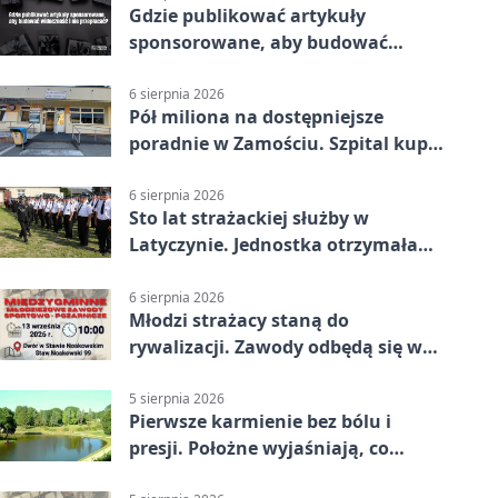
Gdzie publikować artykuły
sponsorowane, aby budować
widoczność i nie przepłacać?
6 sierpnia 2026
Pół miliona na dostępniejsze
poradnie w Zamościu. Szpital kupi
nowy sprzęt
6 sierpnia 2026
Sto lat strażackiej służby w
Latyczynie. Jednostka otrzymała
najwyższe wyróżnienie
6 sierpnia 2026
Młodzi strażacy staną do
rywalizacji. Zawody odbędą się w
Stawie Noakowskim
5 sierpnia 2026
Pierwsze karmienie bez bólu i
presji. Położne wyjaśniają, co
naprawdę pomaga