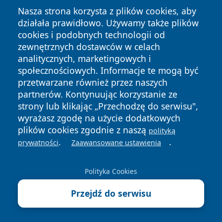
Nasza strona korzysta z plików cookies, aby
działała prawidłowo. Używamy także plików
cookies i podobnych technologii od
zewnętrznych dostawców w celach
analitycznych, marketingowych i
Copyright © 2026 tuzamosc.pl Wszystkie prawa zastrzeżone.
społecznościowych. Informacje te mogą być
przetwarzane również przez naszych
partnerów. Kontynuując korzystanie ze
Polityka
Polityka
News
Autorzy
strony lub klikając „Przechodzę do serwisu",
Prywatności
Cookies
wyrażasz zgodę na użycie dodatkowych
plików cookies zgodnie z naszą
polityką
.
.
prywatności
Zaawansowane ustawienia
Polityka Cookies
Przejdź do serwisu