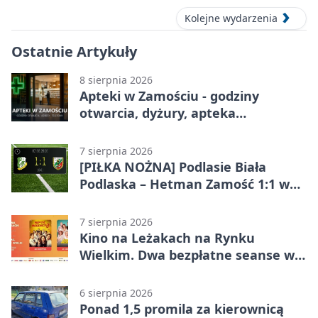
Kolejne wydarzenia
Ostatnie Artykuły
8 sierpnia 2026
Apteki w Zamościu - godziny
otwarcia, dyżury, apteka
całodobowa
7 sierpnia 2026
[PIŁKA NOŻNA] Podlasie Biała
Podlaska – Hetman Zamość 1:1 w
Betclic 3. Liga Grupa 4 (Grupa IV) –
podział punktów po bezbramkowej
7 sierpnia 2026
pierwszej połowie
Kino na Leżakach na Rynku
Wielkim. Dwa bezpłatne seanse w
Zamościu
6 sierpnia 2026
Ponad 1,5 promila za kierownicą