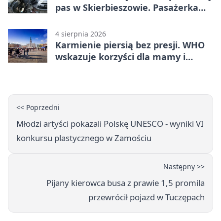
pas w Skierbieszowie. Pasażerka
trafiła do szpitala
4 sierpnia 2026
Karmienie piersią bez presji. WHO
wskazuje korzyści dla mamy i
dziecka
<< Poprzedni
Młodzi artyści pokazali Polskę UNESCO - wyniki VI
konkursu plastycznego w Zamościu
Następny >>
Pijany kierowca busa z prawie 1,5 promila
przewrócił pojazd w Tuczępach