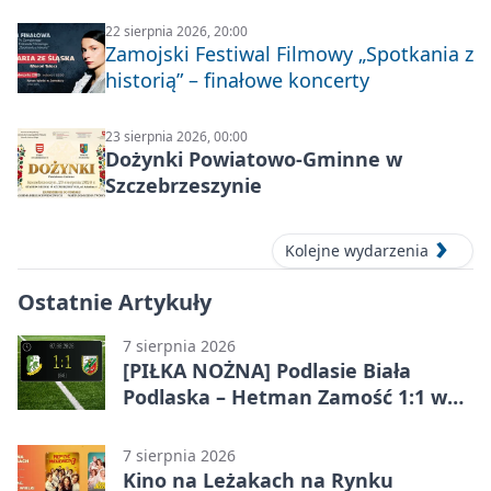
22 sierpnia 2026, 20:00
Zamojski Festiwal Filmowy „Spotkania z
historią” – finałowe koncerty
23 sierpnia 2026, 00:00
Dożynki Powiatowo-Gminne w
Szczebrzeszynie
Kolejne wydarzenia
Ostatnie Artykuły
7 sierpnia 2026
[PIŁKA NOŻNA] Podlasie Biała
Podlaska – Hetman Zamość 1:1 w
Betclic 3. Liga Grupa 4 (Grupa IV) –
podział punktów po bezbramkowej
7 sierpnia 2026
pierwszej połowie
Kino na Leżakach na Rynku