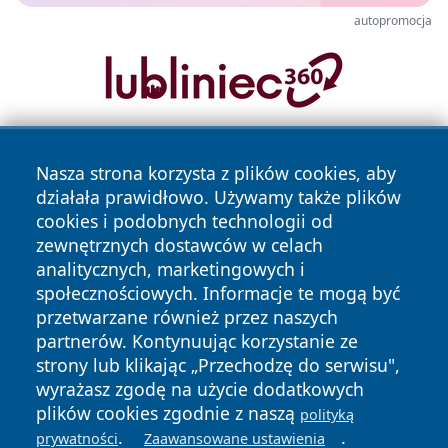
autopromocja
Nasza strona korzysta z plików cookies, aby
działała prawidłowo. Używamy także plików
cookies i podobnych technologii od
zewnętrznych dostawców w celach
analitycznych, marketingowych i
Copyright © 2026 tuzamosc.pl Wszystkie prawa zastrzeżone.
społecznościowych. Informacje te mogą być
przetwarzane również przez naszych
partnerów. Kontynuując korzystanie ze
Polityka
Polityka
News
Autorzy
strony lub klikając „Przechodzę do serwisu",
Prywatności
Cookies
wyrażasz zgodę na użycie dodatkowych
plików cookies zgodnie z naszą
polityką
.
.
prywatności
Zaawansowane ustawienia