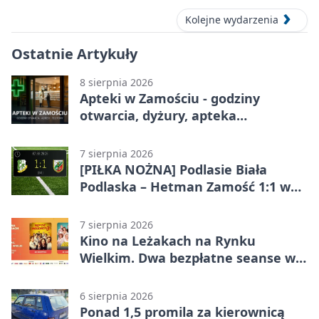
Kolejne wydarzenia
Ostatnie Artykuły
8 sierpnia 2026
Apteki w Zamościu - godziny
otwarcia, dyżury, apteka
całodobowa
7 sierpnia 2026
[PIŁKA NOŻNA] Podlasie Biała
Podlaska – Hetman Zamość 1:1 w
Betclic 3. Liga Grupa 4 (Grupa IV) –
podział punktów po bezbramkowej
7 sierpnia 2026
pierwszej połowie
Kino na Leżakach na Rynku
Wielkim. Dwa bezpłatne seanse w
Zamościu
6 sierpnia 2026
Ponad 1,5 promila za kierownicą