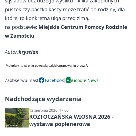
sąsiadów bez dużego wysiłku – kilka zakupionych
puszek czy paczka kaszy może trafić do rodziny, dla
której to konkretna ulga przed zimą.
na podstawie:
Miejskie Centrum Pomocy Rodzinie
w Zamościu
.
Autor:
krystian
Zaobserwuj nas!
Facebook
Google News
Nadchodzące wydarzenia
12 sierpnia 2026, 17:00
ROZTOCZAŃSKA WIOSNA 2026 -
wystawa poplenerowa