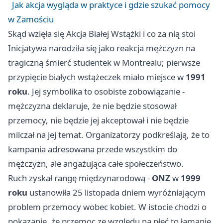
Jak akcja wygląda w praktyce i gdzie szukać pomocy
w Zamościu
Skąd wzięła się Akcja Białej Wstążki i co za nią stoi
Inicjatywa narodziła się jako reakcja mężczyzn na
tragiczną śmierć studentek w Montrealu; pierwsze
przypięcie białych wstążeczek miało miejsce w
1991
roku
. Jej symbolika to osobiste zobowiązanie -
mężczyzna deklaruje, że nie będzie stosował
przemocy, nie będzie jej akceptował i nie będzie
milczał na jej temat. Organizatorzy podkreślają, że to
kampania adresowana przede wszystkim do
mężczyzn, ale angażująca całe społeczeństwo.
Ruch zyskał rangę międzynarodową -
ONZ
w
1999
roku
ustanowiła 25 listopada dniem wyróżniającym
problem przemocy wobec kobiet. W istocie chodzi o
pokazanie, że przemoc ze względu na płeć to łamanie