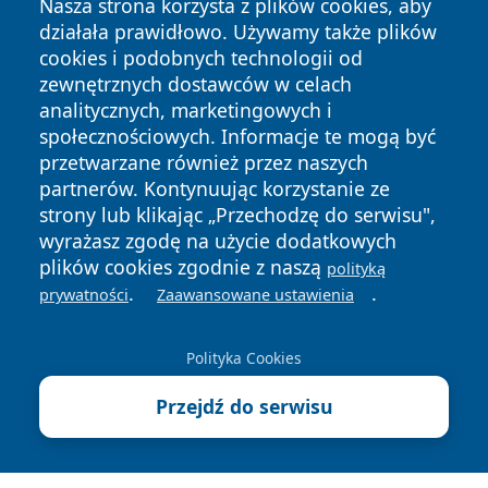
Nasza strona korzysta z plików cookies, aby
działała prawidłowo. Używamy także plików
cookies i podobnych technologii od
zewnętrznych dostawców w celach
analitycznych, marketingowych i
społecznościowych. Informacje te mogą być
przetwarzane również przez naszych
Copyright © 2026 tuzamosc.pl Wszystkie prawa zastrzeżone.
partnerów. Kontynuując korzystanie ze
strony lub klikając „Przechodzę do serwisu",
wyrażasz zgodę na użycie dodatkowych
Polityka
Polityka
News
Autorzy
plików cookies zgodnie z naszą
polityką
Prywatności
Cookies
.
.
prywatności
Zaawansowane ustawienia
Polityka Cookies
Przejdź do serwisu