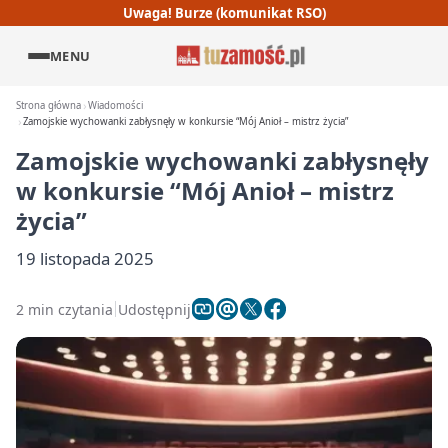
Uwaga! Burze (komunikat RSO)
MENU
Strona główna
Wiadomości
Zamojskie wychowanki zabłysnęły w konkursie “Mój Anioł – mistrz życia”
Zamojskie wychowanki zabłysnęły
w konkursie “Mój Anioł – mistrz
życia”
19 listopada 2025
2 min czytania
Udostępnij