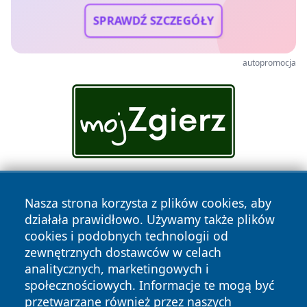
SPRAWDŹ SZCZEGÓŁY
autopromocja
Nasza strona korzysta z plików cookies, aby
działała prawidłowo. Używamy także plików
cookies i podobnych technologii od
zewnętrznych dostawców w celach
analitycznych, marketingowych i
Copyright © 2026 tuzamosc.pl Wszystkie prawa zastrzeżone.
społecznościowych. Informacje te mogą być
przetwarzane również przez naszych