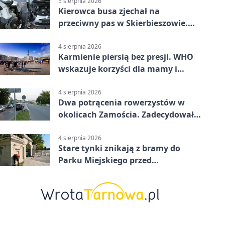
5 sierpnia 2026
Kierowca busa zjechał na
przeciwny pas w Skierbieszowie.
Pasażerka trafiła do szpitala
4 sierpnia 2026
Karmienie piersią bez presji. WHO
wskazuje korzyści dla mamy i
dziecka
4 sierpnia 2026
Dwa potrącenia rowerzystów w
okolicach Zamościa. Zadecydowało
pierwszeństwo
4 sierpnia 2026
Stare tynki znikają z bramy do
Parku Miejskiego przed
jubileuszem