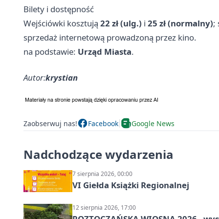
Bilety i dostępność
Wejściówki kosztują
22 zł (ulg.)
i
25 zł (normalny)
;
sprzedaż internetową prowadzoną przez kino.
na podstawie:
Urząd Miasta
.
Autor:
krystian
Zaobserwuj nas!
Facebook
Google News
Nadchodzące wydarzenia
7 sierpnia 2026, 00:00
VI Giełda Książki Regionalnej
12 sierpnia 2026, 17:00
ROZTOCZAŃSKA WIOSNA 2026 - wys