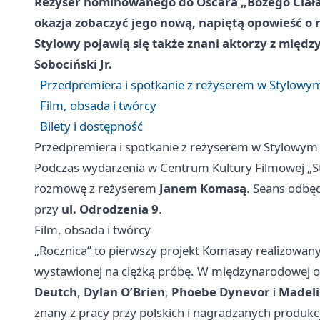
Reżyser nominowanego do Oscara „Bożego Ciała
okazja zobaczyć jego nową, napiętą opowieść o r
Stylowy pojawią się także znani aktorzy z międz
Sobociński Jr.
Przedpremiera i spotkanie z reżyserem w Stylowy
Film, obsada i twórcy
Bilety i dostępność
Przedpremiera i spotkanie z reżyserem w Stylowym
Podczas wydarzenia w Centrum Kultury Filmowej „
rozmowę z reżyserem
Janem Komasą
. Seans odbęd
przy
ul. Odrodzenia 9
.
Film, obsada i twórcy
„Rocznica” to pierwszy projekt Komasay realizowany
wystawionej na ciężką próbę. W międzynarodowej o
Deutch
,
Dylan O’Brien
,
Phoebe Dynevor
i
Madeli
znany z pracy przy polskich i nagradzanych produkc