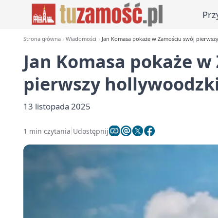
Prz
Strona główna
Wiadomości
Jan Komasa pokaże w Zamościu swój pierwszy 
Jan Komasa pokaże w 
pierwszy hollywoodzki
13 listopada 2025
1 min czytania
Udostępnij