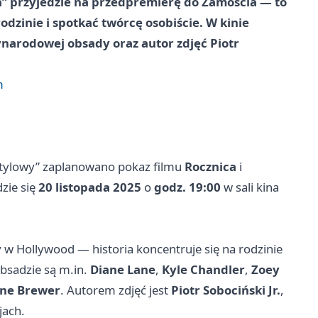
” przyjedzie na przedpremierę do Zamościa — to
odzinie i spotkać twórcę osobiście. W kinie
ynarodowej obsady oraz autor zdjęć Piotr
m
Stylowy” zaplanowano pokaz filmu
Rocznica
i
zie się
20 listopada 2025
o
godz. 19:00
w sali kina
 w Hollywood — historia koncentruje się na rodzinie
bsadzie są m.in.
Diane Lane
,
Kyle Chandler
,
Zoey
ne Brewer
. Autorem zdjęć jest
Piotr Sobociński Jr.
,
jach.