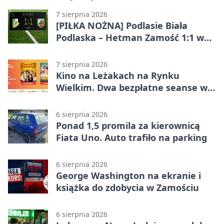
7 sierpnia 2026
[PIŁKA NOŻNA] Podlasie Biała
Podlaska – Hetman Zamość 1:1 w
Betclic 3. Liga Grupa 4 (Grupa IV) –
podział punktów po bezbramkowej
7 sierpnia 2026
pierwszej połowie
Kino na Leżakach na Rynku
Wielkim. Dwa bezpłatne seanse w
Zamościu
6 sierpnia 2026
Ponad 1,5 promila za kierownicą
Fiata Uno. Auto trafiło na parking
6 sierpnia 2026
George Washington na ekranie i
książka do zdobycia w Zamościu
6 sierpnia 2026