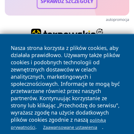
SPRAWDŹ SZCZEGÓŁY
autopromocja
Nasza strona korzysta z plików cookies, aby
działała prawidłowo. Używamy także plików
cookies i podobnych technologii od
zewnętrznych dostawców w celach
analitycznych, marketingowych i
społecznościowych. Informacje te mogą być
Copyright © 2026 tuzamosc.pl Wszystkie prawa zastrzeżone.
przetwarzane również przez naszych
partnerów. Kontynuując korzystanie ze
strony lub klikając „Przechodzę do serwisu",
Polityka
Polityka
News
Autorzy
wyrażasz zgodę na użycie dodatkowych
Prywatności
Cookies
plików cookies zgodnie z naszą
polityką
.
.
prywatności
Zaawansowane ustawienia