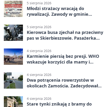
5 sierpnia 2026
Młodzi strażacy wracają do
rywalizacji. Zawody w gminie
Nielisz
5 sierpnia 2026
Kierowca busa zjechał na przeciwny
pas w Skierbieszowie. Pasażerka
trafiła do szpitala
4 sierpnia 2026
Karmienie piersią bez presji. WHO
wskazuje korzyści dla mamy i
dziecka
4 sierpnia 2026
Dwa potrącenia rowerzystów w
okolicach Zamościa. Zadecydowało
pierwszeństwo
4 sierpnia 2026
Stare tynki znikają z bramy do