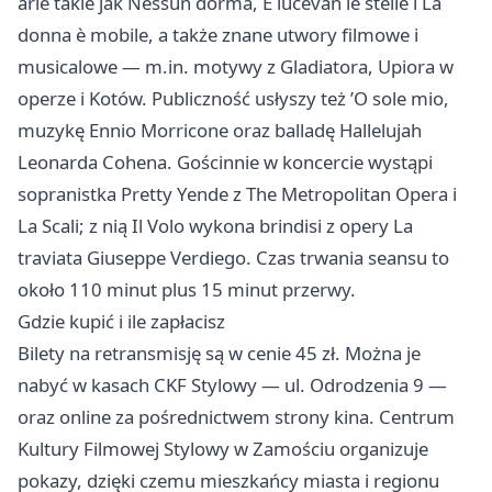
arie takie jak Nessun dorma, E lucevan le stelle i La
donna è mobile, a także znane utwory filmowe i
musicalowe — m.in. motywy z Gladiatora, Upiora w
operze i Kotów. Publiczność usłyszy też ’O sole mio,
muzykę Ennio Morricone oraz balladę Hallelujah
Leonarda Cohena. Gościnnie w koncercie wystąpi
sopranistka Pretty Yende z The Metropolitan Opera i
La Scali; z nią Il Volo wykona brindisi z opery La
traviata Giuseppe Verdiego. Czas trwania seansu to
około 110 minut plus 15 minut przerwy.
Gdzie kupić i ile zapłacisz
Bilety na retransmisję są w cenie 45 zł. Można je
nabyć w kasach CKF Stylowy — ul. Odrodzenia 9 —
oraz online za pośrednictwem strony kina. Centrum
Kultury Filmowej Stylowy w Zamościu organizuje
pokazy, dzięki czemu mieszkańcy miasta i regionu