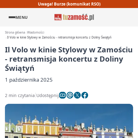
Uwaga! Burze (komunikat RSO)
MENU
Strona główna
Wiadomości
Il Volo w kinie Stylowy w Zamościu - retransmisja koncertu z Doliny Świątyń
Il Volo w kinie Stylowy w Zamościu
- retransmisja koncertu z Doliny
Świątyń
1 października 2025
2 min czytania
Udostępnij