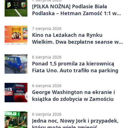
[PIŁKA NOŻNA] Podlasie Biała
Podlaska – Hetman Zamość 1:1 w
Betclic 3. Liga Grupa 4 (Grupa IV) –
podział punktów po bezbramkowej
7 sierpnia 2026
pierwszej połowie
Kino na Leżakach na Rynku
Wielkim. Dwa bezpłatne seanse w
Zamościu
6 sierpnia 2026
Ponad 1,5 promila za kierownicą
Fiata Uno. Auto trafiło na parking
6 sierpnia 2026
George Washington na ekranie i
książka do zdobycia w Zamościu
6 sierpnia 2026
Jedna noc, Nowy Jork i przypadek,
który może wiele zmienić