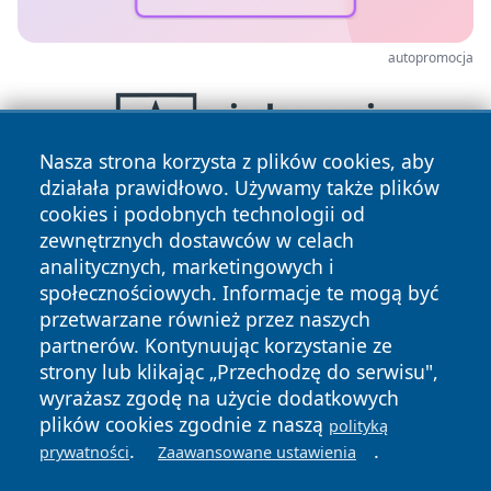
autopromocja
Nasza strona korzysta z plików cookies, aby
działała prawidłowo. Używamy także plików
cookies i podobnych technologii od
zewnętrznych dostawców w celach
analitycznych, marketingowych i
społecznościowych. Informacje te mogą być
przetwarzane również przez naszych
partnerów. Kontynuując korzystanie ze
Copyright © 2026 tuzamosc.pl Wszystkie prawa zastrzeżone.
strony lub klikając „Przechodzę do serwisu",
wyrażasz zgodę na użycie dodatkowych
plików cookies zgodnie z naszą
polityką
Polityka
Polityka
News
Autorzy
.
.
prywatności
Zaawansowane ustawienia
Prywatności
Cookies