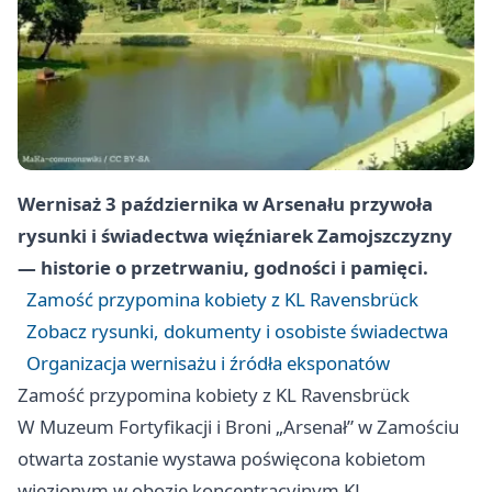
Wernisaż 3 października w Arsenału przywoła
rysunki i świadectwa więźniarek Zamojszczyzny
— historie o przetrwaniu, godności i pamięci.
Zamość przypomina kobiety z KL Ravensbrück
Zobacz rysunki, dokumenty i osobiste świadectwa
Organizacja wernisażu i źródła eksponatów
Zamość przypomina kobiety z KL Ravensbrück
W Muzeum Fortyfikacji i Broni „Arsenał” w Zamościu
otwarta zostanie wystawa poświęcona kobietom
więzionym w obozie koncentracyjnym KL