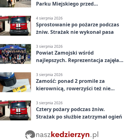
Parku Miejskiego przed
jubileuszem
4 sierpnia 2026
Sprostowanie po pożarze podczas
żniw. Strażak nie wykonał pasa
3 sierpnia 2026
Powiat Zamojski wśród
najlepszych. Reprezentacja zajęła
piąte miejsce
3 sierpnia 2026
Zamość: ponad 2 promile za
kierownicą, rowerzyści też nie
odpuścili
3 sierpnia 2026
Cztery pożary podczas żniw.
Strażak po służbie zatrzymał ogień