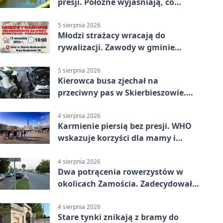
presji. Położne wyjaśniają, co
naprawdę pomaga
5 sierpnia 2026
Młodzi strażacy wracają do
rywalizacji. Zawody w gminie
Nielisz
5 sierpnia 2026
Kierowca busa zjechał na
przeciwny pas w Skierbieszowie.
Pasażerka trafiła do szpitala
4 sierpnia 2026
Karmienie piersią bez presji. WHO
wskazuje korzyści dla mamy i
dziecka
4 sierpnia 2026
Dwa potrącenia rowerzystów w
okolicach Zamościa. Zadecydowało
pierwszeństwo
4 sierpnia 2026
Stare tynki znikają z bramy do