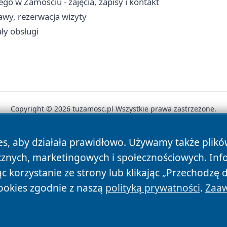
o w Zamościu - zajęcia, zapisy i kontakt
awy, rezerwacja wizyty
ły obsługi
Copyright © 2026 tuzamosc.pl Wszystkie prawa zastrzeżone.
es, aby działała prawidłowo. Używamy także plik
News
Autorzy
Polityka Prywatności
Polityka Cookie
cznych, marketingowych i społecznościowych. Inf
 korzystanie ze strony lub klikając „Przechodzę 
ookies zgodnie z naszą
polityką prywatności
.
Zaaw