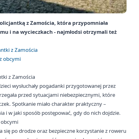
policjantką z Zamościa, która przypomniała
mu i na wycieczkach - najmłodsi otrzymali też
antki z Zamościa
 z obcymi
ntki z Zamościa
dzieci wysłuchały pogadanki przygotowanej przez
trzegała przed sytuacjami niebezpiecznymi, które
zek. Spotkanie miało charakter praktyczny –
ia i w jaki sposób postępować, gdy do nich dojdzie.
z obcymi
a się po drodze oraz bezpieczne korzystanie z roweru