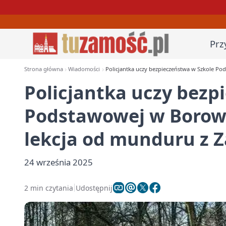
Prz
Strona główna
Wiadomości
Policjantka uczy bezpieczeństwa w Szkole Po
Policjantka uczy bezp
Podstawowej w Borowin
lekcja od munduru z 
24 września 2025
2 min czytania
Udostępnij