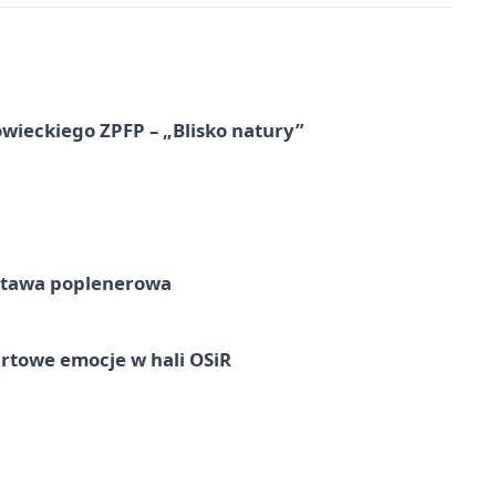
ieckiego ZPFP – „Blisko natury”
tawa poplenerowa
rtowe emocje w hali OSiR