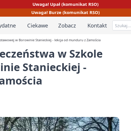
Uwaga! Upał (komunikat RSO)
Uwaga! Burze (komunikat RSO)
ydatne
Ciekawe
Zobacz
Kontakt
dstawowej w Borowinie Stanieckiej - lekcja od munduru z Zamościa
ieczeństwa w Szkole
ie Stanieckiej -
Zamościa