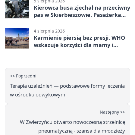
5 sierpnia 2026
Kierowca busa zjechał na przeciwny
pas w Skierbieszowie. Pasażerka
trafiła do szpitala
4 sierpnia 2026
Karmienie piersią bez presji. WHO
wskazuje korzyści dla mamy i
dziecka
<< Poprzedni
Terapia uzależnień — podstawowe formy leczenia
w ośrodku odwykowym
Następny >>
W Zwierzyńcu otwarto nowoczesną strzelnicę
pneumatyczną - szansa dla młodzieży