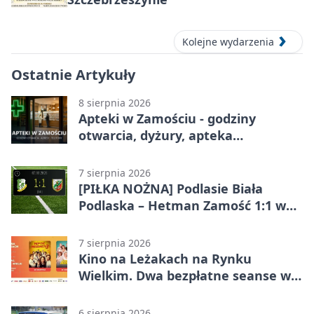
Kolejne wydarzenia
Ostatnie Artykuły
8 sierpnia 2026
Apteki w Zamościu - godziny
otwarcia, dyżury, apteka
całodobowa
7 sierpnia 2026
[PIŁKA NOŻNA] Podlasie Biała
Podlaska – Hetman Zamość 1:1 w
Betclic 3. Liga Grupa 4 (Grupa IV) –
podział punktów po bezbramkowej
7 sierpnia 2026
pierwszej połowie
Kino na Leżakach na Rynku
Wielkim. Dwa bezpłatne seanse w
Zamościu
6 sierpnia 2026