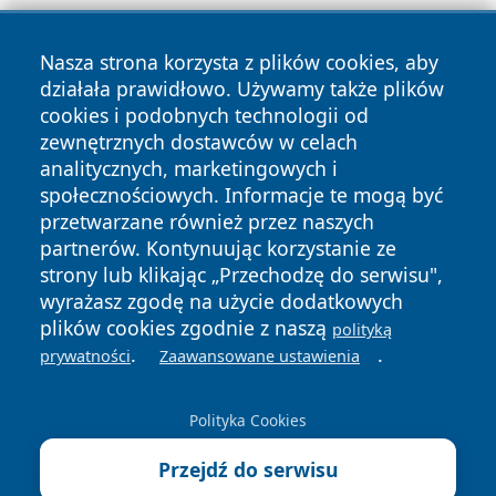
Nasza strona korzysta z plików cookies, aby
działała prawidłowo. Używamy także plików
cookies i podobnych technologii od
zewnętrznych dostawców w celach
analitycznych, marketingowych i
Copyright © 2026 tuzamosc.pl Wszystkie prawa zastrzeżone.
społecznościowych. Informacje te mogą być
przetwarzane również przez naszych
partnerów. Kontynuując korzystanie ze
Polityka
Polityka
News
Autorzy
strony lub klikając „Przechodzę do serwisu",
Prywatności
Cookies
wyrażasz zgodę na użycie dodatkowych
plików cookies zgodnie z naszą
polityką
.
.
prywatności
Zaawansowane ustawienia
Polityka Cookies
Przejdź do serwisu