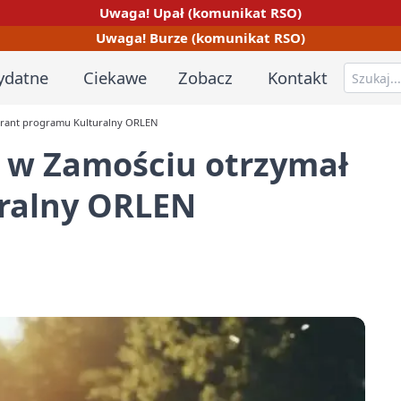
Uwaga! Upał (komunikat RSO)
Uwaga! Burze (komunikat RSO)
ydatne
Ciekawe
Zobacz
Kontakt
grant programu Kulturalny ORLEN
 w Zamościu otrzymał
ralny ORLEN