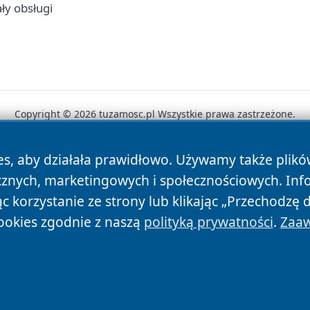
ły obsługi
Copyright © 2026 tuzamosc.pl Wszystkie prawa zastrzeżone.
es, aby działała prawidłowo. Używamy także plik
News
Autorzy
Polityka Prywatności
Polityka Cookie
cznych, marketingowych i społecznościowych. Inf
 korzystanie ze strony lub klikając „Przechodzę 
ookies zgodnie z naszą
polityką prywatności
.
Zaaw