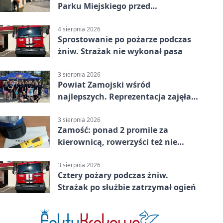
Parku Miejskiego przed
jubileuszem
4 sierpnia 2026
Sprostowanie po pożarze podczas
żniw. Strażak nie wykonał pasa
3 sierpnia 2026
Powiat Zamojski wśród
najlepszych. Reprezentacja zajęła
piąte miejsce
3 sierpnia 2026
Zamość: ponad 2 promile za
kierownicą, rowerzyści też nie
odpuścili
3 sierpnia 2026
Cztery pożary podczas żniw.
Strażak po służbie zatrzymał ogień