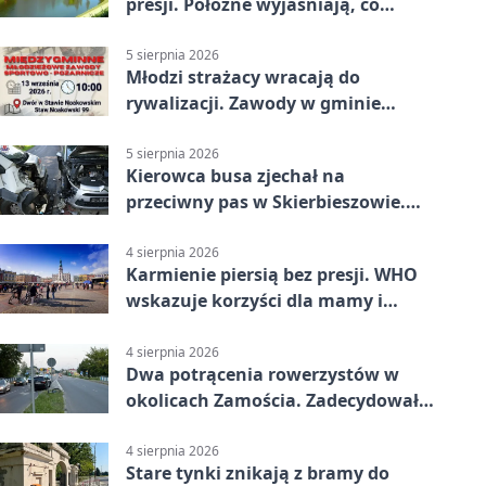
presji. Położne wyjaśniają, co
naprawdę pomaga
5 sierpnia 2026
Młodzi strażacy wracają do
rywalizacji. Zawody w gminie
Nielisz
5 sierpnia 2026
Kierowca busa zjechał na
przeciwny pas w Skierbieszowie.
Pasażerka trafiła do szpitala
4 sierpnia 2026
Karmienie piersią bez presji. WHO
wskazuje korzyści dla mamy i
dziecka
4 sierpnia 2026
Dwa potrącenia rowerzystów w
okolicach Zamościa. Zadecydowało
pierwszeństwo
4 sierpnia 2026
Stare tynki znikają z bramy do