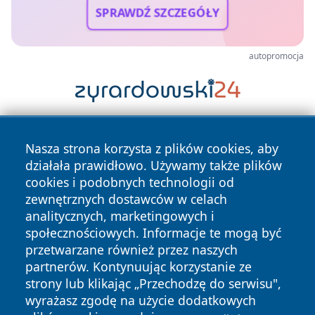
SPRAWDŹ SZCZEGÓŁY
autopromocja
Nasza strona korzysta z plików cookies, aby
działała prawidłowo. Używamy także plików
cookies i podobnych technologii od
zewnętrznych dostawców w celach
analitycznych, marketingowych i
Copyright © 2026 tuzamosc.pl Wszystkie prawa zastrzeżone.
społecznościowych. Informacje te mogą być
przetwarzane również przez naszych
partnerów. Kontynuując korzystanie ze
Polityka
Polityka
News
Autorzy
strony lub klikając „Przechodzę do serwisu",
Prywatności
Cookies
wyrażasz zgodę na użycie dodatkowych