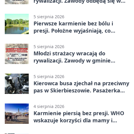
rywalizacji. Zawody odbędą się w
Stawie Noakowskim
5 sierpnia 2026
Pierwsze karmienie bez bólu i
presji. Położne wyjaśniają, co
naprawdę pomaga
5 sierpnia 2026
Młodzi strażacy wracają do
rywalizacji. Zawody w gminie
Nielisz
5 sierpnia 2026
Kierowca busa zjechał na przeciwny
pas w Skierbieszowie. Pasażerka
trafiła do szpitala
4 sierpnia 2026
Karmienie piersią bez presji. WHO
wskazuje korzyści dla mamy i
dziecka