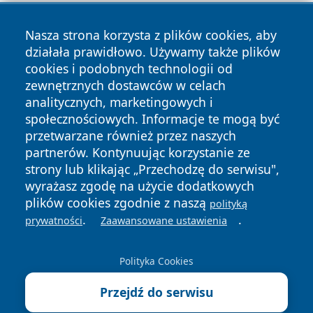
Nasza strona korzysta z plików cookies, aby
działała prawidłowo. Używamy także plików
cookies i podobnych technologii od
zewnętrznych dostawców w celach
analitycznych, marketingowych i
Copyright © 2026 tuzamosc.pl Wszystkie prawa zastrzeżone.
społecznościowych. Informacje te mogą być
przetwarzane również przez naszych
partnerów. Kontynuując korzystanie ze
Polityka
Polityka
News
Autorzy
strony lub klikając „Przechodzę do serwisu",
Prywatności
Cookies
wyrażasz zgodę na użycie dodatkowych
plików cookies zgodnie z naszą
polityką
.
.
prywatności
Zaawansowane ustawienia
Polityka Cookies
Przejdź do serwisu