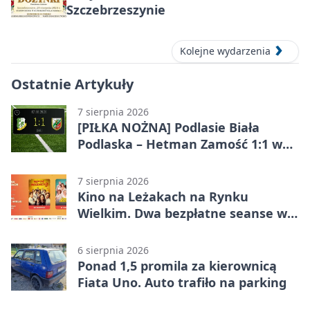
Szczebrzeszynie
Kolejne wydarzenia
Ostatnie Artykuły
7 sierpnia 2026
[PIŁKA NOŻNA] Podlasie Biała
Podlaska – Hetman Zamość 1:1 w
Betclic 3. Liga Grupa 4 (Grupa IV) –
podział punktów po bezbramkowej
7 sierpnia 2026
pierwszej połowie
Kino na Leżakach na Rynku
Wielkim. Dwa bezpłatne seanse w
Zamościu
6 sierpnia 2026
Ponad 1,5 promila za kierownicą
Fiata Uno. Auto trafiło na parking