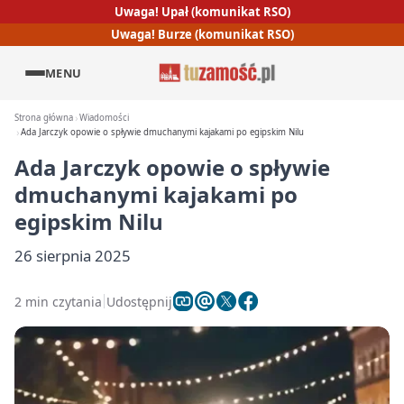
Uwaga! Upał (komunikat RSO)
Uwaga! Burze (komunikat RSO)
MENU
Strona główna
Wiadomości
Ada Jarczyk opowie o spływie dmuchanymi kajakami po egipskim Nilu
Ada Jarczyk opowie o spływie
dmuchanymi kajakami po
egipskim Nilu
26 sierpnia 2025
2 min czytania
Udostępnij