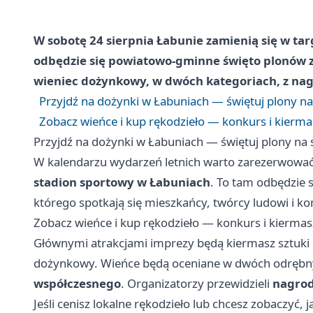
W sobotę 24 sierpnia Łabunie zamienią się w tar
odbędzie się powiatowo-gminne święto plonów 
wieniec dożynkowy, w dwóch kategoriach, z na
Przyjdź na dożynki w Łabuniach — świętuj plony na
Zobacz wieńce i kup rękodzieło — konkurs i kierma
Przyjdź na dożynki w Łabuniach — świętuj plony na 
W kalendarzu wydarzeń letnich warto zarezerwowa
stadion sportowy w Łabuniach
. To tam odbędzie
którego spotkają się mieszkańcy, twórcy ludowi i ko
Zobacz wieńce i kup rękodzieło — konkurs i kiermas
Głównymi atrakcjami imprezy będą kiermasz sztuki 
dożynkowy. Wieńce będą oceniane w dwóch odrębny
współczesnego
. Organizatorzy przewidzieli
nagrod
Jeśli cenisz lokalne rękodzieło lub chcesz zobaczyć, 