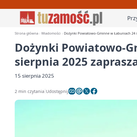
Prz
Strona główna
Wiadomości
Dożynki Powiatowo-Gminne w Łabuniach 24 si
Dożynki Powiatowo-G
sierpnia 2025 zaprasz
15 sierpnia 2025
2 min czytania
Udostępnij