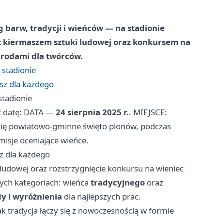
g barw, tradycji i wieńców — na stadionie
z kiermaszem sztuki ludowej oraz konkursem na
grodami dla twórców.
 stadionie
sz dla każdego
stadionie
ć datę: DATA —
24 sierpnia 2025 r.
. MIEJSCE:
 się powiatowo-gminne święto plonów, podczas
misje oceniające wieńce.
z dla każdego
ludowej oraz rozstrzygnięcie konkursu na wieniec
ch kategoriach: wieńca
tradycyjnego
oraz
y i wyróżnienia
dla najlepszych prac.
jak tradycja łączy się z nowoczesnością w formie