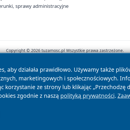
erunki, sprawy administracyjne
Copyright © 2026 tuzamosc.pl Wszystkie prawa zastrzeżone.
es, aby działała prawidłowo. Używamy także plik
News
Autorzy
Polityka Prywatności
Polityka Cookie
cznych, marketingowych i społecznościowych. Inf
 korzystanie ze strony lub klikając „Przechodzę 
ookies zgodnie z naszą
polityką prywatności
.
Zaaw