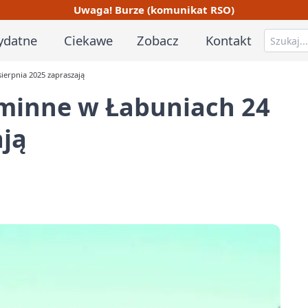
Uwaga! Burze (komunikat RSO)
ydatne
Ciekawe
Zobacz
Kontakt
erpnia 2025 zapraszają
minne w Łabuniach 24
ają