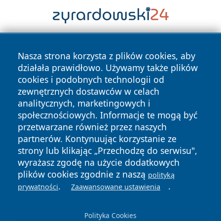
Nasza strona korzysta z plików cookies, aby
działała prawidłowo. Używamy także plików
cookies i podobnych technologii od
zewnętrznych dostawców w celach
analitycznych, marketingowych i
Copyright © 2026 tuzamosc.pl Wszystkie prawa zastrzeżone.
społecznościowych. Informacje te mogą być
przetwarzane również przez naszych
partnerów. Kontynuując korzystanie ze
Polityka
Polityka
News
Autorzy
strony lub klikając „Przechodzę do serwisu",
Prywatności
Cookies
wyrażasz zgodę na użycie dodatkowych
plików cookies zgodnie z naszą
polityką
.
.
prywatności
Zaawansowane ustawienia
Polityka Cookies