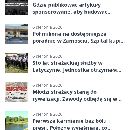
Gdzie publikować artykuły
sponsorowane, aby budować
widoczność i nie przepłacać?
6 sierpnia 2026
Pół miliona na dostępniejsze
poradnie w Zamościu. Szpital kupi
nowy sprzęt
6 sierpnia 2026
Sto lat strażackiej służby w
Latyczynie. Jednostka otrzymała
najwyższe wyróżnienie
6 sierpnia 2026
Młodzi strażacy staną do
rywalizacji. Zawody odbędą się w
Stawie Noakowskim
5 sierpnia 2026
Pierwsze karmienie bez bólu i
presji. Położne wyjaśniają, co