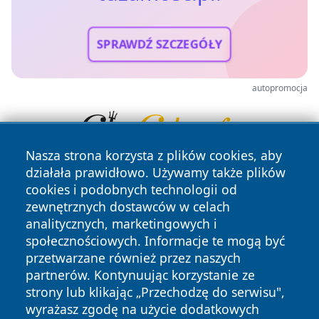
SPRAWDŹ SZCZEGÓŁY
autopromocja
Nasza strona korzysta z plików cookies, aby
działała prawidłowo. Używamy także plików
cookies i podobnych technologii od
zewnętrznych dostawców w celach
analitycznych, marketingowych i
społecznościowych. Informacje te mogą być
przetwarzane również przez naszych
Copyright © 2026 tuzamosc.pl Wszystkie prawa zastrzeżone.
partnerów. Kontynuując korzystanie ze
strony lub klikając „Przechodzę do serwisu",
wyrażasz zgodę na użycie dodatkowych