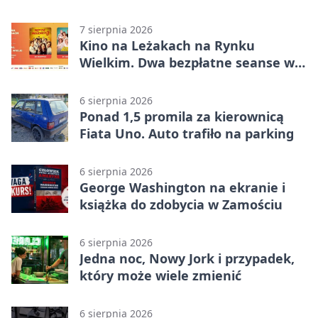
Betclic 3. Liga Grupa 4 (Grupa IV) –
podział punktów po bezbramkowej
7 sierpnia 2026
pierwszej połowie
Kino na Leżakach na Rynku
Wielkim. Dwa bezpłatne seanse w
Zamościu
6 sierpnia 2026
Ponad 1,5 promila za kierownicą
Fiata Uno. Auto trafiło na parking
6 sierpnia 2026
George Washington na ekranie i
książka do zdobycia w Zamościu
6 sierpnia 2026
Jedna noc, Nowy Jork i przypadek,
który może wiele zmienić
6 sierpnia 2026