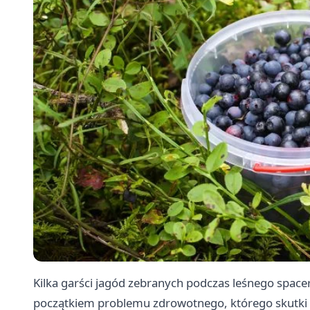
Kilka garści jagód zebranych podczas leśnego space
początkiem problemu zdrowotnego, którego skutki