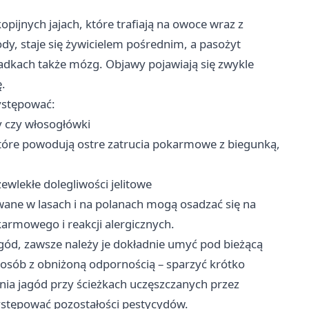
ijnych jajach, które trafiają na owoce wraz z
dy, staje się żywicielem pośrednim, a pasożyt
adkach także mózg. Objawy pojawiają się zwykle
ę.
ystępować:
ty czy włosogłówki
tóre powodują ostre zatrucia pokarmowe z biegunką,
wlekłe dolegliwości jelitowe
owane w lasach i na polanach mogą osadzać się na
armowego i reakcji alergicznych.
gód, zawsze należy je dokładnie umyć pod bieżącą
 i osób z obniżoną odpornością – sparzyć krótko
nia jagód przy ścieżkach uczęszczanych przez
ystępować pozostałości pestycydów.