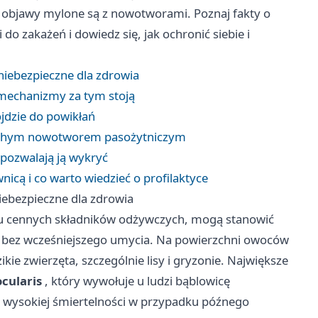
jej objawy mylone są z nowotworami. Poznaj fakty o
do zakażeń i dowiedz się, jak ochronić siebie i
niebezpieczne dla zdrowia
e mechanizmy za tym stoją
jdzie do powikłań
 cichym nowotworem pasożytniczym
 pozwalają ją wykryć
nicą i co warto wiedzieć o profilaktyce
iebezpieczne dla zdrowia
elu cennych składników odżywczych, mogą stanowić
e bez wcześniejszego umycia. Na powierzchni owoców
e zwierzęta, szczególnie lisy i gryzonie. Największe
cularis
, który wywołuje u ludzi bąblowicę
o wysokiej śmiertelności w przypadku późnego