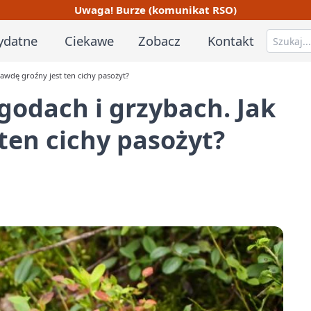
Uwaga! Burze (komunikat RSO)
ydatne
Ciekawe
Zobacz
Kontakt
awdę groźny jest ten cichy pasożyt?
godach i grzybach. Jak
ten cichy pasożyt?