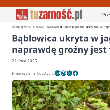
Prz
Strona główna
Ciekawe
Bąblowica ukryta w jagodach i grzybach. Jak napr
Bąblowica ukryta w ja
naprawdę groźny jest 
22 lipca 2025
9 min czytania
Udostępnij