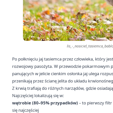
lis_-_nosiciel_tasiemca_ba
Po połknięciu jaj tasiemca przez człowieka, który je
rozwojowy pasożyta. W przewodzie pokarmowym 
panujących w jelicie cienkim osłonka jaj ulega rozpu
przenikają przez ścianę jelita do układu krwionośne
Z krwią trafiają do różnych narządów, gdzie osiadają 
Najczęściej lokalizują się w:
wątrobie (80–95% przypadków)
– to pierwszy filtr
się najczęściej