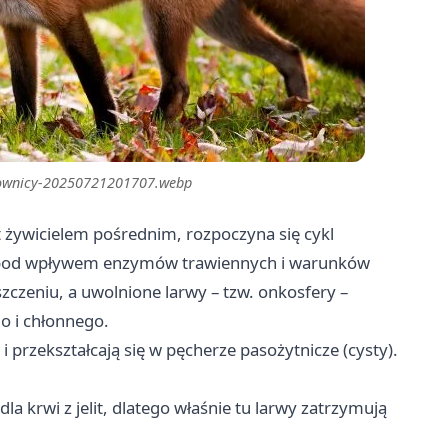
blownicy-20250721201707.webp
st żywicielem pośrednim, rozpoczyna się cykl
pod wpływem enzymów trawiennych i warunków
szczeniu, a uwolnione larwy – tzw. onkosfery –
go i chłonnego.
i przekształcają się w pęcherze pasożytnicze (cysty).
 dla krwi z jelit, dlatego właśnie tu larwy zatrzymują