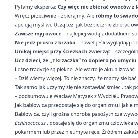
Pytamy eksperta:
Czy więc nie zbierać owoców z 
Wręcz przeciwnie – zbierajmy. Ale
róbmy to świado
apelują myśliwi. Uczą też, jak bezpiecznie zbierać o
Zawsze myj owoce
– najlepiej wodą z dodatkiem so
Nie jedz prosto z krzaka
– nawet jeśli wyglądają ide
Unikaj miejsc przy ścieżkach zwierząt
– szczególn
Ucz dzieci, że „z krzaczka” to dopiero po umyciu
Leśne tradycje są piękne. Ale warto je aktualizować
– Dziś wiemy więcej. To nie znaczy, że mamy się ba
Tak samo jak uczymy się nie zostawiać śmieci, tak po
– podsumowuje Wacław Matysek z Wydziału Prasow
Jak bąblowica przedostaje się do organizmu i jakie
Bąblowica, czyli groźna choroba pasożytnicza wywo
Echinococcus
, dostaje się do organizmu człowieka 
pokarmem lub przez nieumyte ręce. Źródłem zakażeni