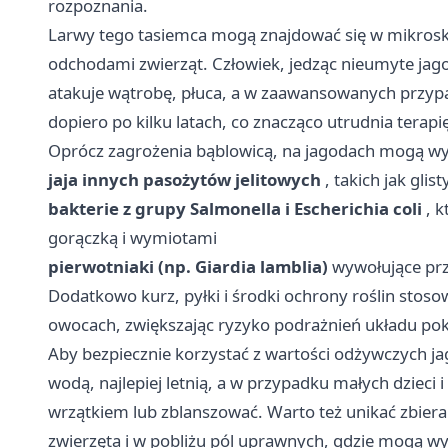
rozpoznania.
Larwy tego tasiemca mogą znajdować się w mikroskop
odchodami zwierząt. Człowiek, jedząc nieumyte jago
atakuje wątrobę, płuca, a w zaawansowanych przyp
dopiero po kilku latach, co znacząco utrudnia terapi
Oprócz zagrożenia bąblowicą, na jagodach mogą w
jaja innych pasożytów jelitowych
, takich jak glis
bakterie z grupy Salmonella i Escherichia coli
, k
gorączką i wymiotami
pierwotniaki (np. Giardia lamblia)
wywołujące prze
Dodatkowo kurz, pyłki i środki ochrony roślin stos
owocach, zwiększając ryzyko podrażnień układu pok
Aby bezpiecznie korzystać z wartości odżywczych ja
wodą, najlepiej letnią, a w przypadku małych dzieci
wrzątkiem lub zblanszować. Warto też unikać zbiera
zwierzęta i w pobliżu pól uprawnych, gdzie mogą w