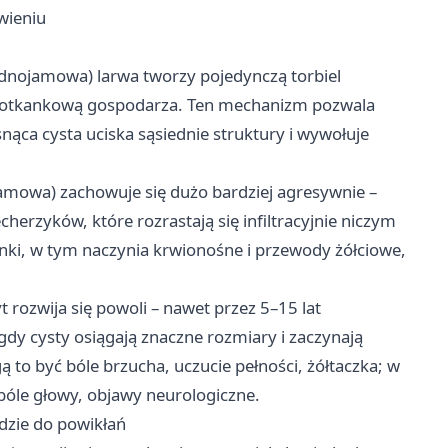
wieniu
dnojamowa) larwa tworzy pojedynczą torbiel
znotkankową gospodarza. Ten mechanizm pozwala
nąca cysta uciska sąsiednie struktury i wywołuje
amowa) zachowuje się dużo bardziej agresywnie –
cherzyków, które rozrastają się infiltracyjnie niczym
ki, w tym naczynia krwionośne i przewody żółciowe,
 rozwija się powoli – nawet przez 5–15 lat
dy cysty osiągają znaczne rozmiary i zaczynają
to być bóle brzucha, uczucie pełności, żółtaczka; w
 bóle głowy, objawy neurologiczne.
dzie do powikłań