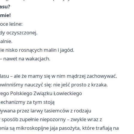
lasu?
mie!
woce leśne:
dy oczyszczonej.
alnie.
ie nisko rosnących malin i jagód.
– nawet na wakacjach.
ć lasu – ale że mamy się w nim mądrzej zachowywać.
winniśmy nauczyć się: nie jeść prosto z krzaka.
ego Polskiego Związku Łowieckiego
 mechanizmy za tym stoją
ływana przez larwy tasiemców z rodzaju
w sposób zupełnie niepozorny – zwykle wraz z
a są mikroskopijne jaja pasożyta, które trafiają na