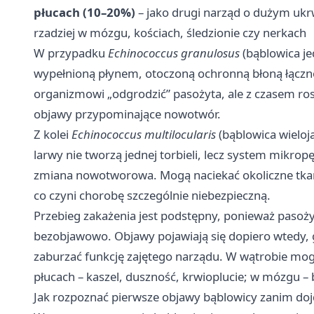
płucach (10–20%)
– jako drugi narząd o dużym ukr
rzadziej w mózgu, kościach, śledzionie czy nerkach
W przypadku
Echinococcus granulosus
(bąblowica je
wypełnioną płynem, otoczoną ochronną błoną łąc
organizmowi „odgrodzić” pasożyta, ale z czasem ros
objawy przypominające nowotwór.
Z kolei
Echinococcus multilocularis
(bąblowica wieloj
larwy nie tworzą jednej torbieli, lecz system mikropę
zmiana nowotworowa. Mogą naciekać okoliczne tkan
co czyni chorobę szczególnie niebezpieczną.
Przebieg zakażenia jest podstępny, ponieważ pasożyt
bezobjawowo. Objawy pojawiają się dopiero wtedy, g
zaburzać funkcję zajętego narządu. W wątrobie mogą 
płucach – kaszel, duszność, krwioplucie; w mózgu –
Jak rozpoznać pierwsze objawy bąblowicy zanim doj