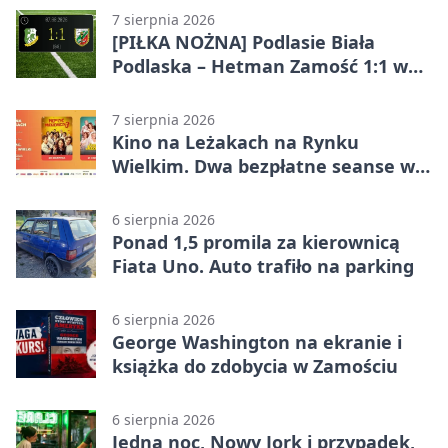
7 sierpnia 2026
[PIŁKA NOŻNA] Podlasie Biała
Podlaska – Hetman Zamość 1:1 w
Betclic 3. Liga Grupa 4 (Grupa IV) –
podział punktów po bezbramkowej
7 sierpnia 2026
pierwszej połowie
Kino na Leżakach na Rynku
Wielkim. Dwa bezpłatne seanse w
Zamościu
6 sierpnia 2026
Ponad 1,5 promila za kierownicą
Fiata Uno. Auto trafiło na parking
6 sierpnia 2026
George Washington na ekranie i
książka do zdobycia w Zamościu
6 sierpnia 2026
Jedna noc, Nowy Jork i przypadek,