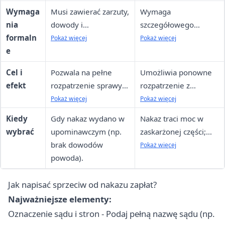
(może być zwolniona).
podstawą
Wymaga
Musi zawierać zarzuty,
Wymaga
zabezpieczenia.
nia
dowody i
szczegółowego
formaln
uzasadnienie; brak
uzasadnienia i
Pokaż więcej
Pokaż więcej
e
opłaty, ale błędy
dowodów; sąd może
formalne mogą
odrzucić, jeśli
Cel i
Pozwala na pełne
Umożliwia ponowne
prowadzić do
nieopłacone lub
efekt
rozpatrzenie sprawy
rozpatrzenie z
odrzucenia.
nieuzasadnione.
w trybie zwykłym, z
dodatkowymi
Pokaż więcej
Pokaż więcej
możliwością zebrania
argumentami, ale
Kiedy
Gdy nakaz wydano w
Nakaz traci moc w
dowodów.
nakaz jest
wybrać
upominawczym (np.
zaskarżonej części;
egzekwowalny do
brak dowodów
sprawa przechodzi do
Pokaż więcej
czasu wyroku.
powoda).
trybu zwykłego,
egzekucja
Jak napisać sprzeciw od nakazu zapłat?
wstrzymana
automatycznie.
Najważniejsze elementy:
Oznaczenie sądu i stron - Podaj pełną nazwę sądu (np.