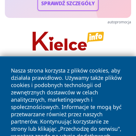
SPRAWDŹ SZCZEGÓŁY
autopromocja
Nasza strona korzysta z plików cookies, aby
działała prawidłowo. Używamy także plików
cookies i podobnych technologii od
zewnętrznych dostawców w celach
analitycznych, marketingowych i
Copyright © 2026 tuzamosc.pl Wszystkie prawa zastrzeżone.
społecznościowych. Informacje te mogą być
przetwarzane również przez naszych
partnerów. Kontynuując korzystanie ze
Polityka
Polityka
News
Autorzy
strony lub klikając „Przechodzę do serwisu",
Prywatności
Cookies