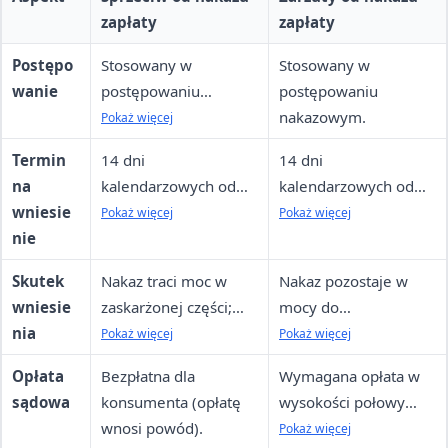
zapłaty
zapłaty
Postępo
Stosowany w
Stosowany w
wanie
postępowaniu
postępowaniu
upominawczym (w
nakazowym.
Pokaż więcej
tym elektronicznym
Termin
14 dni
14 dni
EPU).
na
kalendarzowych od
kalendarzowych od
wniesie
doręczenia (w Polsce;
doręczenia
Pokaż więcej
Pokaż więcej
nie
miesiąc w UE, 3
(analogicznie do
miesiące poza UE).
sprzeciwu).
Skutek
Nakaz traci moc w
Nakaz pozostaje w
wniesie
zaskarżonej części;
mocy do
nia
sprawa przechodzi do
rozstrzygnięcia;
Pokaż więcej
Pokaż więcej
trybu zwykłego,
egzekucja
Opłata
Bezpłatna dla
Wymagana opłata w
egzekucja
wstrzymana po
sądowa
konsumenta (opłatę
wysokości połowy
wstrzymana
wniesieniu zarzutów,
wnosi powód).
opłaty od pozwu
Pokaż więcej
automatycznie.
ale może być