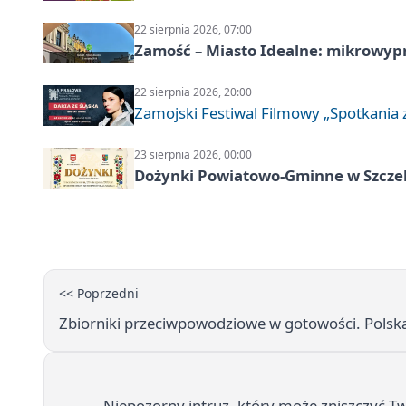
22 sierpnia 2026, 07:00
Zamość – Miasto Idealne: mikrowy
22 sierpnia 2026, 20:00
Zamojski Festiwal Filmowy „Spotkania z
23 sierpnia 2026, 00:00
Dożynki Powiatowo-Gminne w Szcze
<< Poprzedni
Zbiorniki przeciwpowodziowe w gotowości. Polsk
Niepozorny intruz, który może zniszczyć T