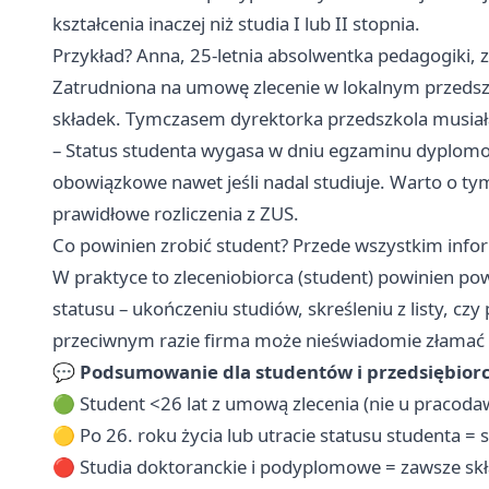
kształcenia inaczej niż studia I lub II stopnia.
Przykład? Anna, 25-letnia absolwentka pedagogiki, 
Zatrudniona na umowę zlecenie w lokalnym przedszko
składek. Tymczasem dyrektorka przedszkola musiała z
– Status studenta wygasa w dniu egzaminu dyplomowe
obowiązkowe nawet jeśli nadal studiuje. Warto o t
prawidłowe rozliczenia z ZUS.
Co powinien zrobić student? Przede wszystkim inf
W praktyce to zleceniobiorca (student) powinien p
statusu – ukończeniu studiów, skreśleniu z listy, cz
przeciwnym razie firma może nieświadomie złamać pr
💬
Podsumowanie dla studentów i przedsiębior
🟢 Student <26 lat z umową zlecenia (nie u pracodaw
🟡 Po 26. roku życia lub utracie statusu studenta =
🔴 Studia doktoranckie i podyplomowe = zawsze skł