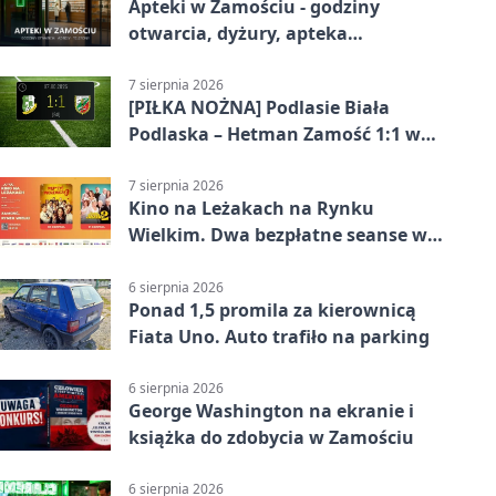
Apteki w Zamościu - godziny
otwarcia, dyżury, apteka
całodobowa
7 sierpnia 2026
[PIŁKA NOŻNA] Podlasie Biała
Podlaska – Hetman Zamość 1:1 w
Betclic 3. Liga Grupa 4 (Grupa IV) –
podział punktów po bezbramkowej
7 sierpnia 2026
Kino na Leżakach na Rynku
pierwszej połowie
Wielkim. Dwa bezpłatne seanse w
Zamościu
6 sierpnia 2026
Ponad 1,5 promila za kierownicą
Fiata Uno. Auto trafiło na parking
6 sierpnia 2026
George Washington na ekranie i
książka do zdobycia w Zamościu
6 sierpnia 2026