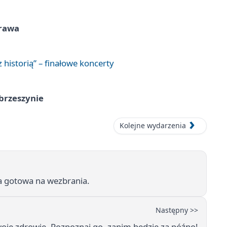
prawa
 historią” – finałowe koncerty
brzeszynie
Kolejne wydarzenia
a gotowa na wezbrania.
Następny >>
woje zdrowie. Rozpoznaj go, zanim będzie za późno!