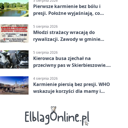
5 sierpnia 2026
Pierwsze karmienie bez bólu i
presji. Położne wyjaśniają, co
naprawdę pomaga
5 sierpnia 2026
Młodzi strażacy wracają do
rywalizacji. Zawody w gminie
Nielisz
5 sierpnia 2026
Kierowca busa zjechał na
przeciwny pas w Skierbieszowie.
Pasażerka trafiła do szpitala
4 sierpnia 2026
Karmienie piersią bez presji. WHO
wskazuje korzyści dla mamy i
dziecka