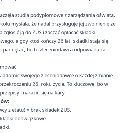
zaczęła studia podyplomowe z zarządzania oświatą.
lu myślała, że nadal przysługuje jej zwolnienie ze
głosić ją do ZUS i zacząć opłacać składki.
go, a gdy ktoś kończy 26 lat, składki stają się
ym pamiętać, bo to zleceniodawca odpowiada za
ormować
owiadomić swojego zleceniodawcę o każdej zmianie
y przekroczeniu 26. roku życia. To kluczowe, bo w
zepisy i narazić się na kary.
ców:
cy z etatu) = brak składek ZUS.
 składki obowiązkowe.
adki.