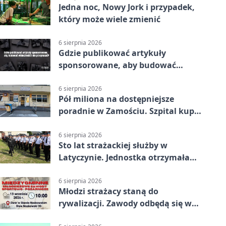
Jedna noc, Nowy Jork i przypadek,
który może wiele zmienić
6 sierpnia 2026
Gdzie publikować artykuły
sponsorowane, aby budować
widoczność i nie przepłacać?
6 sierpnia 2026
Pół miliona na dostępniejsze
poradnie w Zamościu. Szpital kupi
nowy sprzęt
6 sierpnia 2026
Sto lat strażackiej służby w
Latyczynie. Jednostka otrzymała
najwyższe wyróżnienie
6 sierpnia 2026
Młodzi strażacy staną do
rywalizacji. Zawody odbędą się w
Stawie Noakowskim