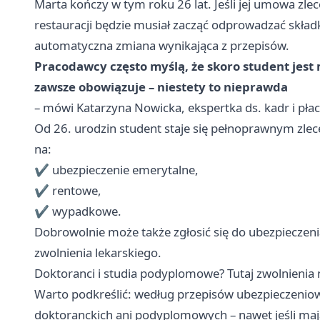
Marta kończy w tym roku 26 lat. Jeśli jej umowa zlec
restauracji będzie musiał zacząć odprowadzać składki
automatyczna zmiana wynikająca z przepisów.
Pracodawcy często myślą, że skoro student jest m
zawsze obowiązuje – niestety to nieprawda
– mówi Katarzyna Nowicka, ekspertka ds. kadr i pł
Od 26. urodzin student staje się pełnoprawnym z
na:
✔️ ubezpieczenie emerytalne,
✔️ rentowe,
✔️ wypadkowe.
Dobrowolnie może także zgłosić się do ubezpieczeni
zwolnienia lekarskiego.
Doktoranci i studia podyplomowe? Tutaj zwolnienia 
Warto podkreślić: według przepisów ubezpieczeniow
doktoranckich ani podyplomowych – nawet jeśli mają 