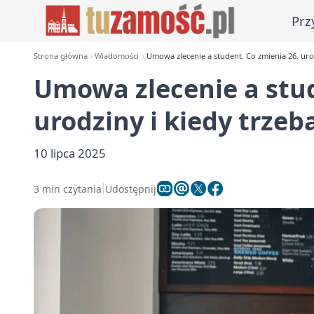
Prz
Strona główna
Wiadomości
Umowa zlecenie a student. Co zmienia 26. urod
Umowa zlecenie a stud
urodziny i kiedy trzeb
10 lipca 2025
3 min czytania
Udostępnij