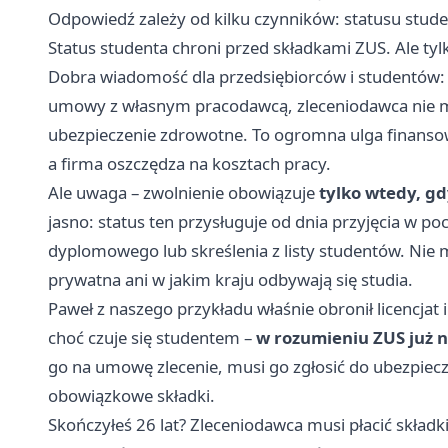
Odpowiedź zależy od kilku czynników: statusu studen
Status studenta chroni przed składkami ZUS. Ale 
Dobra wiadomość dla przedsiębiorców i studentów: jeś
umowy z własnym pracodawcą, zleceniodawca nie m
ubezpieczenie zdrowotne. To ogromna ulga finansowa
a firma oszczędza na kosztach pracy.
Ale uwaga – zwolnienie obowiązuje
tylko wtedy, g
jasno: status ten przysługuje od dnia przyjęcia w p
dyplomowego lub skreślenia z listy studentów. Nie m
prywatna ani w jakim kraju odbywają się studia.
Paweł z naszego przykładu właśnie obronił licencjat 
choć czuje się studentem –
w rozumieniu ZUS już n
go na umowę zlecenie, musi go zgłosić do ubezpie
obowiązkowe składki.
Skończyłeś 26 lat? Zleceniodawca musi płacić składk