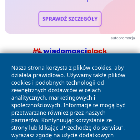
SPRAWDŹ SZCZEGÓŁY
autopromocja
Nasza strona korzysta z plików cookies, aby
działała prawidłowo. Używamy także plików
cookies i podobnych technologii od
zewnętrznych dostawców w celach
analitycznych, marketingowych i
społecznościowych. Informacje te mogą być
Copyright © 2026 tuzamosc.pl Wszystkie prawa zastrzeżone.
przetwarzane również przez naszych
partnerów. Kontynuując korzystanie ze
strony lub klikając „Przechodzę do serwisu",
Polityka
Polityka
News
Autorzy
wyrażasz zgodę na użycie dodatkowych
Prywatności
Cookies