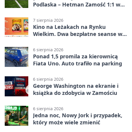
Podlaska – Hetman Zamość 1:1 w
Betclic 3. Liga Grupa 4 (Grupa IV) –
podział punktów po bezbramkowej
7 sierpnia 2026
pierwszej połowie
Kino na Leżakach na Rynku
Wielkim. Dwa bezpłatne seanse w
Zamościu
6 sierpnia 2026
Ponad 1,5 promila za kierownicą
Fiata Uno. Auto trafiło na parking
6 sierpnia 2026
George Washington na ekranie i
książka do zdobycia w Zamościu
6 sierpnia 2026
Jedna noc, Nowy Jork i przypadek,
który może wiele zmienić