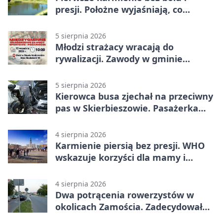
presji. Położne wyjaśniają, co
naprawdę pomaga
5 sierpnia 2026
Młodzi strażacy wracają do
rywalizacji. Zawody w gminie
Nielisz
5 sierpnia 2026
Kierowca busa zjechał na przeciwny
pas w Skierbieszowie. Pasażerka
trafiła do szpitala
4 sierpnia 2026
Karmienie piersią bez presji. WHO
wskazuje korzyści dla mamy i
dziecka
4 sierpnia 2026
Dwa potrącenia rowerzystów w
okolicach Zamościa. Zadecydowało
pierwszeństwo