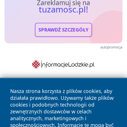
Zareklamuj się na
tuzamosc.pl!
SPRAWDŹ SZCZEGÓŁY
autopromocja
Nasza strona korzysta z plików cookies, aby
działała prawidłowo. Używamy także plików
cookies i podobnych technologii od
zewnętrznych dostawców w celach
analitycznych, marketingowych i
Copyright © 2026 tuzamosc.pl Wszystkie prawa zastrzeżone.
społecznościowych. Informacje te mogą być