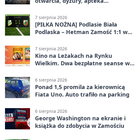
otwarcia, dyżury, apteka
całodobowa
7 sierpnia 2026
[PIŁKA NOŻNA] Podlasie Biała
Podlaska – Hetman Zamość 1:1 w
Betclic 3. Liga Grupa 4 (Grupa IV) –
podział punktów po bezbramkowej
7 sierpnia 2026
pierwszej połowie
Kino na Leżakach na Rynku
Wielkim. Dwa bezpłatne seanse w
Zamościu
6 sierpnia 2026
Ponad 1,5 promila za kierownicą
Fiata Uno. Auto trafiło na parking
6 sierpnia 2026
George Washington na ekranie i
książka do zdobycia w Zamościu