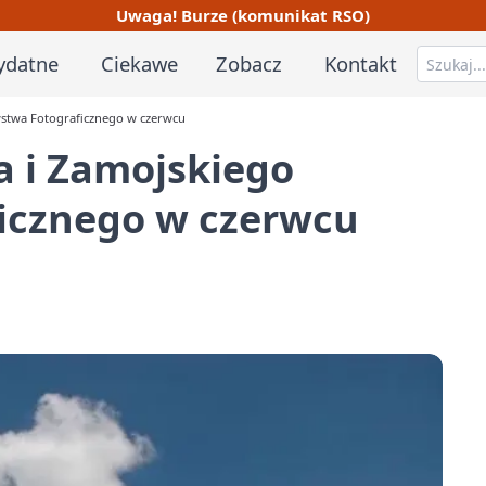
Uwaga! Burze (komunikat RSO)
ydatne
Ciekawe
Zobacz
Kontakt
ystwa Fotograficznego w czerwcu
a i Zamojskiego
icznego w czerwcu