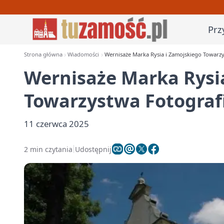
Prz
Strona główna
Wiadomości
Wernisaże Marka Rysia i Zamojskiego Towarz
Wernisaże Marka Rysi
Towarzystwa Fotograf
11 czerwca 2025
2 min czytania
Udostępnij