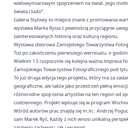
wielowymiarowym spojrzeniem na świat. Jego motto
świata i ludzi”.
Galeria Stylowy to miejsce znane z promowania wart
wystawa Marka Rysia z pewnością przyciągnie uwagę
zainteresowanych historią oraz kulturą regionu.
Wystawa zbiorowa Zamojskiego Towarzystwa Fotogra
Tuż po zakończeniu pierwszego wernisażu, o godzini
Wielkim 13 rozpocznie się kolejna ważna impreza f
Zamojskiego Towarzystwa Fotograficznego pod tytu
To już druga edycja tego projektu, który ma za zada
geograficzne, ale także jako przestrzeń pełną emocji
różnorodne spojrzenia artystów na ten region od s
codziennego. Projekt wpisuje się w program Wschod
Wśród autorów prac znajdą się m.in.: Andrzej Pogu
sam Marek Ryś. Każdy z nich wnosi unikalną perspek
zarówno zachwytu, jak i wyzwań.