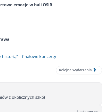
rtowe emocje w hali OSiR
prawa
 historią” – finałowe koncerty
Kolejne wydarzenia
iów z okolicznych szkół
Następny >>