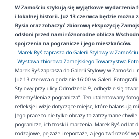
W Zamościu szykują się wyjątkowe wydarzenia fo
i lokalnej historii. Już 13 czerwca będzie można
Rysia oraz zobaczyć zbiorową ekspozycję Zamoj
odsłoni przed nami różnorodne oblicza Wschodni
spojrzenia na pogranicze i jego mieszkańców.
Marek Ryś zaprasza do Galerii Stylowy w Zamościu
Wystawa zbiorowa Zamojskiego Towarzystwa Fotogr
Marek Ryś zaprasza do Galerii Stylowy w Zamościu
Już 13 czerwca o godzinie 16:00 w Galerii Fotografi
Stylowy przy ulicy Odrodzenia 9, odbędzie się otwa
Przemyślenia z pogranicza”. Ten utalentowany fotog
refleksje i wizje dotyczące miejsc, które balansują mi
Jego prace to nie tylko obrazy to zatrzymane chwile
pogranicze, ich troski i marzenia. Marek Ryś od lat
rodzajowe, pejzaże i reportaże, a jego twórczość 