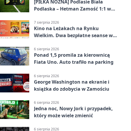
[PIŁKA NOŻNA] Podlasie Biała
Podlaska – Hetman Zamość 1:1 w
Betclic 3. Liga Grupa 4 (Grupa IV) –
podział punktów po bezbramkowej
7 sierpnia 2026
Kino na Leżakach na Rynku
pierwszej połowie
Wielkim. Dwa bezpłatne seanse w
Zamościu
6 sierpnia 2026
Ponad 1,5 promila za kierownicą
Fiata Uno. Auto trafiło na parking
6 sierpnia 2026
George Washington na ekranie i
książka do zdobycia w Zamościu
6 sierpnia 2026
Jedna noc, Nowy Jork i przypadek,
który może wiele zmienić
6 sierpnia 2026