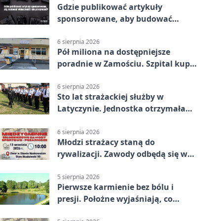
Gdzie publikować artykuły
sponsorowane, aby budować
widoczność i nie przepłacać?
6 sierpnia 2026
Pół miliona na dostępniejsze
poradnie w Zamościu. Szpital kupi
nowy sprzęt
6 sierpnia 2026
Sto lat strażackiej służby w
Latyczynie. Jednostka otrzymała
najwyższe wyróżnienie
6 sierpnia 2026
Młodzi strażacy staną do
rywalizacji. Zawody odbędą się w
Stawie Noakowskim
5 sierpnia 2026
Pierwsze karmienie bez bólu i
presji. Położne wyjaśniają, co
naprawdę pomaga