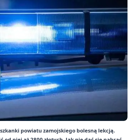
eszkanki powiatu zamojskiego bolesną lekcją.
ć od niej aż 2800 złotych. Jak nie dać się nabrać