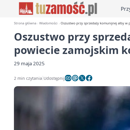
Prz
Strona główna
Wiadomości
Oszustwo przy sprzedaży komunijnej alby w p
Oszustwo przy sprzed
powiecie zamojskim ko
29 maja 2025
2 min czytania
Udostępnij