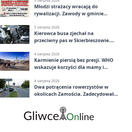
5 sierpnia 2026
Młodzi strażacy wracają do
rywalizacji. Zawody w gminie
Nielisz
5 sierpnia 2026
Kierowca busa zjechał na
przeciwny pas w Skierbieszowie.
Pasażerka trafiła do szpitala
4 sierpnia 2026
Karmienie piersią bez presji. WHO
wskazuje korzyści dla mamy i
dziecka
4 sierpnia 2026
Dwa potrącenia rowerzystów w
okolicach Zamościa. Zadecydowało
pierwszeństwo