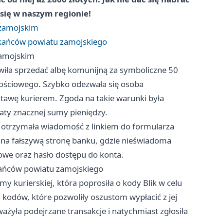
się w naszym regionie!
 zamojskim
zkańców powiatu zamojskiego
zamojskim
iła sprzedać albę komunijną za symboliczne 50
nościowego. Szybko odezwała się osoba
awę kurierem. Zgoda na takie warunki była
raty znacznej sumy pieniędzy.
a otrzymała wiadomość z linkiem do formularza
ą na fałszywą stronę banku, gdzie nieświadoma
owe oraz hasło dostępu do konta.
kańców powiatu zamojskiego
 kurierskiej, która poprosiła o kody Blik w celu
ch kodów, które pozwoliły oszustom wypłacić z jej
ażyła podejrzane transakcje i natychmiast zgłosiła