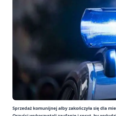
Sprzedaż komunijnej alby zakończyła się dla mi
Oszuści wykorzystali zaufanie i spryt, by wyłudzi