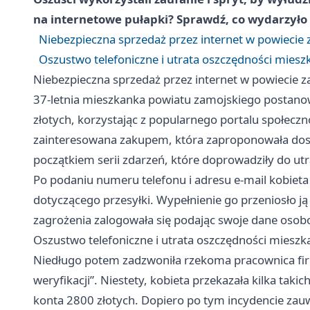
na internetowe pułapki? Sprawdź, co wydarzyło 
Niebezpieczna sprzedaż przez internet w powiecie
Oszustwo telefoniczne i utrata oszczędności mies
Niebezpieczna sprzedaż przez internet w powiecie 
37-letnia mieszkanka powiatu zamojskiego postanow
złotych, korzystając z popularnego portalu społecz
zainteresowana zakupem, która zaproponowała dost
początkiem serii zdarzeń, które doprowadziły do ut
Po podaniu numeru telefonu i adresu e-mail kobiet
dotyczącego przesyłki. Wypełnienie go przeniosło j
zagrożenia zalogowała się podając swoje dane osob
Oszustwo telefoniczne i utrata oszczędności miesz
Niedługo potem zadzwoniła rzekoma pracownica firmy
weryfikacji”. Niestety, kobieta przekazała kilka taki
konta 2800 złotych. Dopiero po tym incydencie zauw