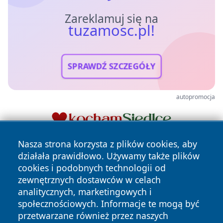
Zareklamuj się na
tuzamosc.pl!
SPRAWDŹ SZCZEGÓŁY
autopromocja
Nasza strona korzysta z plików cookies, aby
działała prawidłowo. Używamy także plików
cookies i podobnych technologii od
zewnętrznych dostawców w celach
analitycznych, marketingowych i
społecznościowych. Informacje te mogą być
Copyright © 2026 tuzamosc.pl Wszystkie prawa zastrzeżone.
przetwarzane również przez naszych