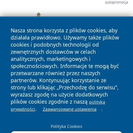
autopromocja
Nasza strona korzysta z plików cookies, aby
działała prawidłowo. Używamy także plików
cookies i podobnych technologii od
zewnętrznych dostawców w celach
analitycznych, marketingowych i
społecznościowych. Informacje te mogą być
przetwarzane również przez naszych
partnerów. Kontynuując korzystanie ze
Copyright © 2026 tuzamosc.pl Wszystkie prawa zastrzeżone.
strony lub klikając „Przechodzę do serwisu",
wyrażasz zgodę na użycie dodatkowych
plików cookies zgodnie z naszą
polityką
Polityka
Polityka
.
.
prywatności
Zaawansowane ustawienia
News
Autorzy
Prywatności
Cookies
Polityka Cookies