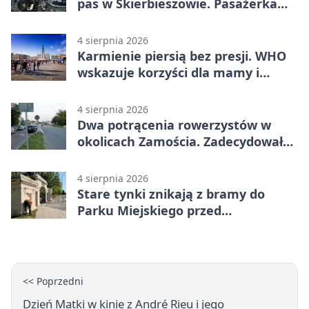
pas w Skierbieszowie. Pasażerka
trafiła do szpitala
4 sierpnia 2026
Karmienie piersią bez presji. WHO
wskazuje korzyści dla mamy i
dziecka
4 sierpnia 2026
Dwa potrącenia rowerzystów w
okolicach Zamościa. Zadecydowało
pierwszeństwo
4 sierpnia 2026
Stare tynki znikają z bramy do
Parku Miejskiego przed
jubileuszem
<< Poprzedni
Dzień Matki w kinie z André Rieu i jego