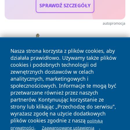
SPRAWDŹ SZCZEGÓŁY
autopromocja
Nasza strona korzysta z plików cookies, aby
działała prawidłowo. Używamy także plików
cookies i podobnych technologii od
zewnętrznych dostawców w celach
analitycznych, marketingowych i
społecznościowych. Informacje te mogą być
przetwarzane również przez naszych
partnerów. Kontynuując korzystanie ze
Copyright © 2026 tuzamosc.pl Wszystkie prawa zastrzeżone.
strony lub klikając „Przechodzę do serwisu",
wyrażasz zgodę na użycie dodatkowych
plików cookies zgodnie z naszą
polityką
Polityka
Polityka
.
.
prywatności
Zaawansowane ustawienia
News
Autorzy