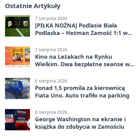
Ostatnie Artykuły
7 sierpnia 2026
[PIŁKA NOŻNA] Podlasie Biała
Podlaska – Hetman Zamość 1:1 w
Betclic 3. Liga Grupa 4 (Grupa IV) –
podział punktów po bezbramkowej
7 sierpnia 2026
pierwszej połowie
Kino na Leżakach na Rynku
Wielkim. Dwa bezpłatne seanse w
Zamościu
6 sierpnia 2026
Ponad 1,5 promila za kierownicą
Fiata Uno. Auto trafiło na parking
6 sierpnia 2026
George Washington na ekranie i
książka do zdobycia w Zamościu