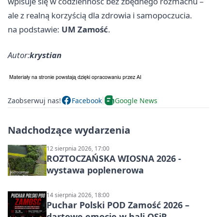
wpisuje się w codzienność bez zbędnego rozmachu –
ale z realną korzyścią dla zdrowia i samopoczucia.
na podstawie:
UM Zamość
.
Autor:
krystian
Zaobserwuj nas!
Facebook
Google News
Nadchodzące wydarzenia
12 sierpnia 2026, 17:00
ROZTOCZAŃSKA WIOSNA 2026 -
wystawa poplenerowa
14 sierpnia 2026, 18:00
Puchar Polski POD Zamość 2026 –
dartowe emocje w hali OSiR