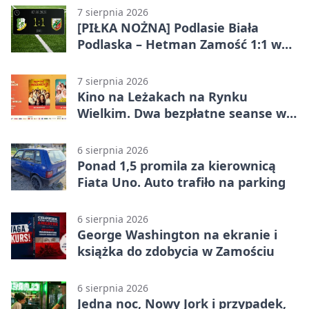
7 sierpnia 2026
[PIŁKA NOŻNA] Podlasie Biała
Podlaska – Hetman Zamość 1:1 w
Betclic 3. Liga Grupa 4 (Grupa IV) –
podział punktów po bezbramkowej
7 sierpnia 2026
pierwszej połowie
Kino na Leżakach na Rynku
Wielkim. Dwa bezpłatne seanse w
Zamościu
6 sierpnia 2026
Ponad 1,5 promila za kierownicą
Fiata Uno. Auto trafiło na parking
6 sierpnia 2026
George Washington na ekranie i
książka do zdobycia w Zamościu
6 sierpnia 2026
Jedna noc, Nowy Jork i przypadek,