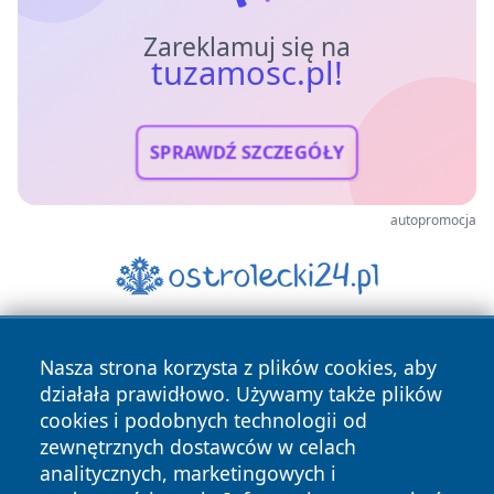
Zareklamuj się na
tuzamosc.pl!
SPRAWDŹ SZCZEGÓŁY
autopromocja
Nasza strona korzysta z plików cookies, aby
działała prawidłowo. Używamy także plików
cookies i podobnych technologii od
zewnętrznych dostawców w celach
analitycznych, marketingowych i
Copyright © 2026 tuzamosc.pl Wszystkie prawa zastrzeżone.