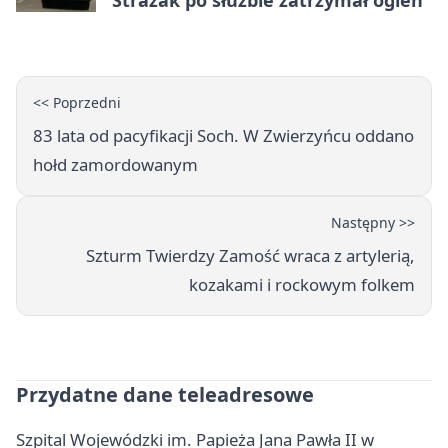
Strażak po służbie zatrzymał ogień
<< Poprzedni
83 lata od pacyfikacji Soch. W Zwierzyńcu oddano
hołd zamordowanym
Następny >>
Szturm Twierdzy Zamość wraca z artylerią,
kozakami i rockowym folkem
Przydatne dane teleadresowe
Szpital Wojewódzki im. Papieża Jana Pawła II w