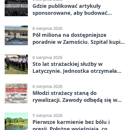
Gdzie publikować artykuły
sponsorowane, aby budować
widoczność i nie przepłacać?
6 sierpnia 2026
Pół miliona na dostępniejsze
poradnie w Zamościu. Szpital kupi
nowy sprzęt
6 sierpnia 2026
Sto lat strażackiej służby w
Latyczynie. Jednostka otrzymała
najwyższe wyróżnienie
6 sierpnia 2026
Młodzi strażacy staną do
rywalizacji. Zawody odbędą się w
Stawie Noakowskim
5 sierpnia 2026
Pierwsze karmienie bez bólu i
presji. Położne wyjaśniają, co