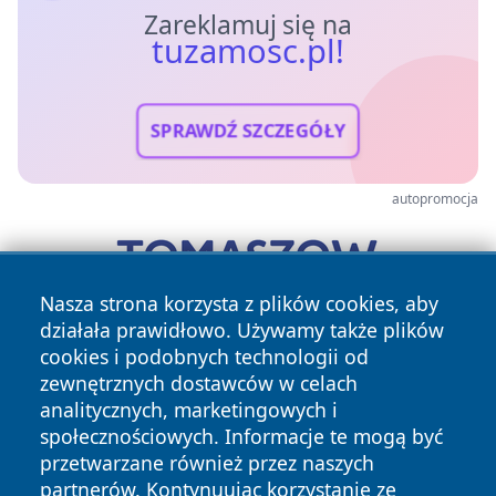
Zareklamuj się na
tuzamosc.pl!
SPRAWDŹ SZCZEGÓŁY
autopromocja
Nasza strona korzysta z plików cookies, aby
działała prawidłowo. Używamy także plików
cookies i podobnych technologii od
zewnętrznych dostawców w celach
analitycznych, marketingowych i
społecznościowych. Informacje te mogą być
przetwarzane również przez naszych
Copyright © 2026 tuzamosc.pl Wszystkie prawa zastrzeżone.
partnerów. Kontynuując korzystanie ze