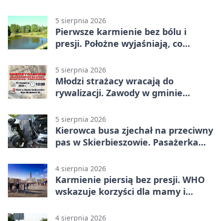
Stawie Noakowskim
5 sierpnia 2026
Pierwsze karmienie bez bólu i
presji. Położne wyjaśniają, co
naprawdę pomaga
5 sierpnia 2026
Młodzi strażacy wracają do
rywalizacji. Zawody w gminie
Nielisz
5 sierpnia 2026
Kierowca busa zjechał na przeciwny
pas w Skierbieszowie. Pasażerka
trafiła do szpitala
4 sierpnia 2026
Karmienie piersią bez presji. WHO
wskazuje korzyści dla mamy i
dziecka
4 sierpnia 2026